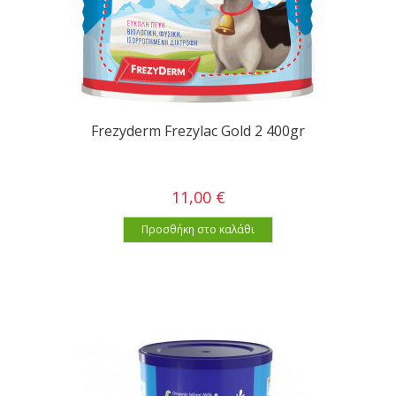
Frezyderm Frezylac Gold 2 400gr
11,00 €
Προσθήκη στο καλάθι