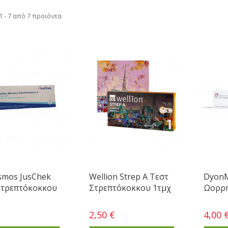
 - 7 από 7 προϊόντα
smos JusChek
Wellion Strep A Τεστ
DyonM
Στρεπτόκοκκου
Στρεπτόκοκκου 1τμχ
Ωορρηξ
€
2,50 €
4,00 