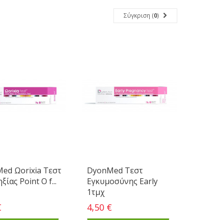
Σύγκριση (
0
)
ed Ωorixia Τεστ
DyonMed Τεστ
ίας Point O f...
Εγκυμοσύνης Early
1τμχ
€
4,50 €