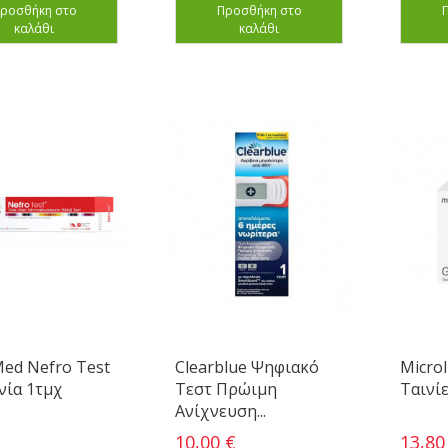
ροσθήκη στο
Προσθήκη στο
καλάθι
καλάθι
ed Nefro Test
Clearblue Ψηφιακό
Microl
νία 1τμχ
Τεστ Πρώιμη
Ταινίε
Ανίχνευση...
€
10,00 €
13,80