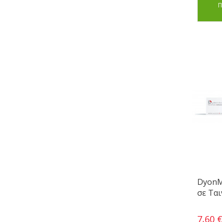
Π
DyonM
σε Ται
7,60 