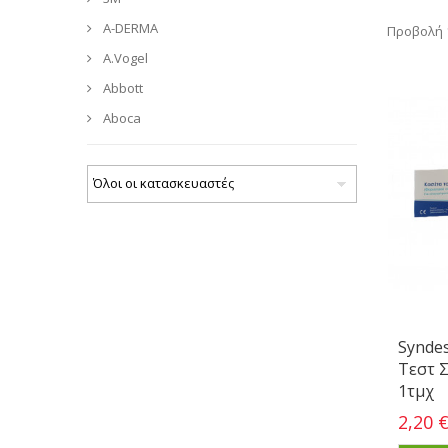
A-DERMA
Προβολή 1
A.Vogel
Abbott
Aboca
Synde
Τεστ 
1τμχ
2,20 