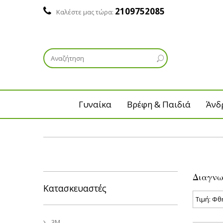
2109752085
Καλέστε μας τώρα:
Γυναίκα
Βρέφη & Παιδιά
Άνδ
Διαγνω
Κατασκευαστές
3M