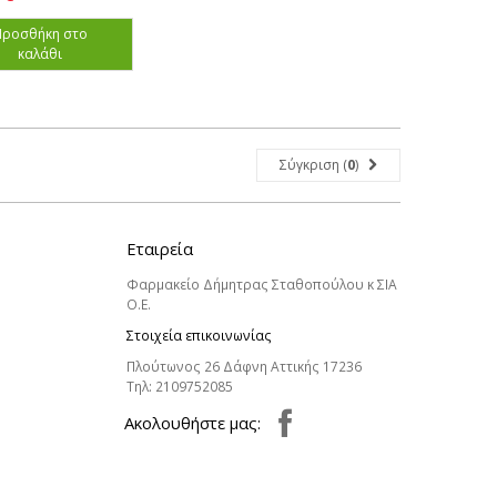
Προσθήκη στο
καλάθι
Σύγκριση (
0
)
Εταιρεία
Φαρμακείο Δήμητρας Σταθοπούλου κ ΣΙΑ
Ο.Ε.
Στοιχεία επικοινωνίας
Πλούτωνος 26 Δάφνη Αττικής 17236
Τηλ:
2109752085
Aκολουθήστε μας: