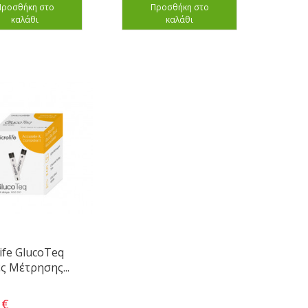
Προσθήκη στο
Προσθήκη στο
καλάθι
καλάθι
ife GlucoTeq
ς Μέτρησης...
 €