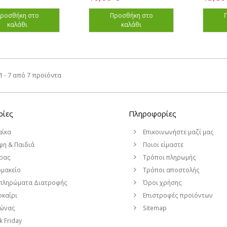
ροσθήκη στο
Προσθήκη στο
καλάθι
καλάθι
 - 7 από 7 προϊόντα
ρίες
Πληροφορίες
αίκα
Επικοινωνήστε μαζί μας
η & Παιδιά
Ποιοι είμαστε
ρας
Τρόποι πληρωμής
μακείο
Τρόποι αποστολής
πληρώματα Διατροφής
Όροι χρήσης
καίρι
Επιστροφές προϊόντων
μώνας
Sitemap
k Friday