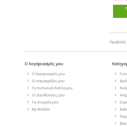
Π
Προβολή 1
Ο λογαριασμός μου
Κατηγο
Ο λογαριασμός μου
Γυν
Οι παραγγελίες μου
Βρέφ
Τα πιστωτικά δελτία μου
Άνδ
Οι διευθύνσεις μου
Φαρ
Τα στοιχεία μου
Συμ
My Wishlist
Καλο
Χει
Blac