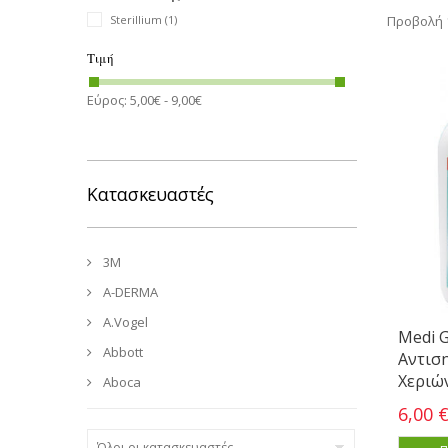
Προβολή 1
Sterillium
(1)
Τιμή
Εύρος:
5,00€ - 9,00€
Κατασκευαστές
3M
A-DERMA
A.Vogel
Medi G
Abbott
Αντιση
Χεριώ
Aboca
6,00 
Όλοι οι κατασκευαστές