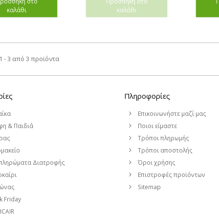
ροσθήκη στο
Προσθήκη στο
καλάθι
καλάθι
 - 3 από 3 προϊόντα
ρίες
Πληροφορίες
αίκα
Επικοινωνήστε μαζί μας
η & Παιδιά
Ποιοι είμαστε
ρας
Τρόποι πληρωμής
μακείο
Τρόποι αποστολής
πληρώματα Διατροφής
Όροι χρήσης
καίρι
Επιστροφές προϊόντων
μώνας
Sitemap
k Friday
CAIR