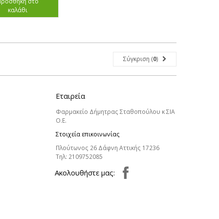
Προσθήκη στο
καλάθι
Σύγκριση (
0
)
Εταιρεία
Φαρμακείο Δήμητρας Σταθοπούλου κ ΣΙΑ
Ο.Ε.
Στοιχεία επικοινωνίας
Πλούτωνος 26 Δάφνη Αττικής 17236
Τηλ:
2109752085
Aκολουθήστε μας: