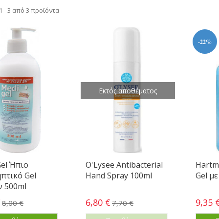
 - 3 από 3 προϊόντα
-22%
Εκτός αποθέματος
el Ήπιο
O'Lysee Antibacterial
Hartm
πτικό Gel
Hand Spray 100ml
Gel με
ν 500ml
€
6,80 €
9,35 
8,00 €
7,70 €