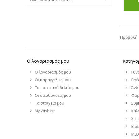
Π
Προβολή 1
Ο λογαριασμός μου
Κατηγο
Ο λογαριασμός μου
Γυν
Οι παραγγελίες μου
Βρέφ
Τα πιστωτικά δελτία μου
Άνδ
Οι διευθύνσεις μου
Φαρ
Τα στοιχεία μου
Συμ
My Wishlist
Καλο
Χει
Blac
MEDI