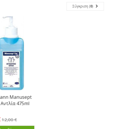
Σύγκριση (
0
)
ann Manusept
 Αντλία 475ml
€
12,00 €