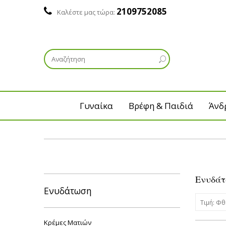
2109752085
Καλέστε μας τώρα:
Γυναίκα
Βρέφη & Παιδιά
Άνδ
Ενυδά
Ενυδάτωση
Τιμή: Φ
Κρέμες Ματιών