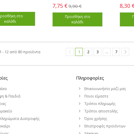
€
7,75 €
8,30 
9,90 €
ροσθήκη στο
Προσθήκη στο
καλάθι
καλάθι
 - 12 από 80 προϊόντα
1
2
3
...
7
ρίες
Πληροφορίες
αίκα
Επικοινωνήστε μαζί μας
η & Παιδιά
Ποιοι είμαστε
ρας
Τρόποι πληρωμής
μακείο
Τρόποι αποστολής
πληρώματα Διατροφής
Όροι χρήσης
καίρι
Επιστροφές προϊόντων
μώνας
Sitemap