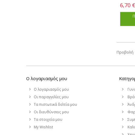
6,70 
Π
Προβολή 1
Ο λογαριασμός μου
Κατηγο
Ο λογαριασμός μου
Γυν
Οι παραγγελίες μου
Βρέφ
Τα πιστωτικά δελτία μου
Άνδ
Οι διευθύνσεις μου
Φαρ
Τα στοιχεία μου
Συμ
My Wishlist
Καλο
Χει