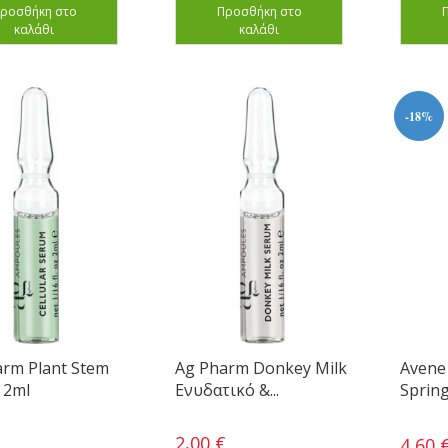
ροσθήκη στο
Προσθήκη στο
καλάθι
καλάθι
-18%
arm Plant Stem
Ag Pharm Donkey Milk
Avene
 2ml
Ενυδατικό &...
Sprin
€
2,00 €
4,60 