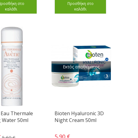
Προσθήκη στο
Προσθήκη στο
καλάθι
καλάθι
Εκτός αποθέματος
 Eau Thermale
Bioten Hyaluronic 3D
g Water 50ml
Night Cream 50ml
5,90 €
€
5,60 €