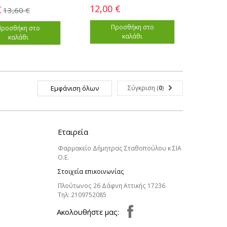
12,00 €
€
13,60 €
Προσθήκη στο
Προσθήκη στο
καλάθι
καλάθι
Εμφάνιση όλων
Σύγκριση (
0
)
Εταιρεία
Φαρμακείο Δήμητρας Σταθοπούλου κ ΣΙΑ
Ο.Ε.
Στοιχεία επικοινωνίας
Πλούτωνος 26 Δάφνη Αττικής 17236
Τηλ:
2109752085
Aκολουθήστε μας: