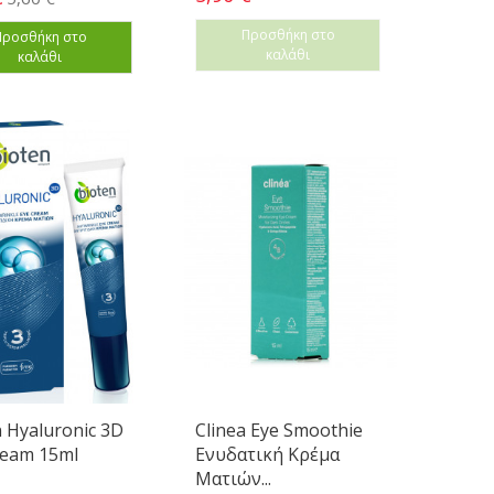
Προσθήκη στο
Προσθήκη στο
καλάθι
καλάθι
 Hyaluronic 3D
Clinea Eye Smoothie
ream 15ml
Ενυδατική Κρέμα
Ματιών...