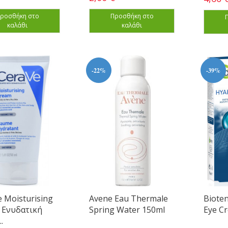
ροσθήκη στο
Προσθήκη στο
καλάθι
καλάθι
-22%
-39%
 Moisturising
Avene Eau Thermale
Bioten
 Ενυδατική
Spring Water 150ml
Eye C
.