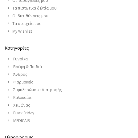
Οι παραγγελίες μου
Τα πιστωτικά δελτία μου
Οι διευθύνσεις μου
Τα στοιχεία μου
My Wishlist
Κατηγορίες
Γυναίκα
Βρέφη & Παιδιά
Άνδρας
Φαρμακείο
Συμπληρώματα Διατροφής
Καλοκαίρι
Χειμώνας
Black Friday
MEDICAIR
Πληροφορίες