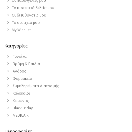
Οι παραγγελίες μου
Τα πιστωτικά δελτία μου
Οι διευθύνσεις μου
Τα στοιχεία μου
My Wishlist
Κατηγορίες
Γυναίκα
Βρέφη & Παιδιά
Άνδρας
Φαρμακείο
Συμπληρώματα Διατροφής
Καλοκαίρι
Χειμώνας
Black Friday
MEDICAIR
Πληροφορίες