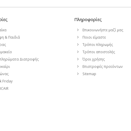
ρίες
Πληροφορίες
αίκα
Επικοινωνήστε μαζί μας
η & Παιδιά
Ποιοι είμαστε
ρας
Τρόποι πληρωμής
μακείο
Τρόποι αποστολής
πληρώματα Διατροφής
Όροι χρήσης
καίρι
Επιστροφές προϊόντων
μώνας
Sitemap
k Friday
CAIR