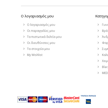
Ο λογαριασμός μου
Κατηγο
Ο λογαριασμός μου
Γυν
Οι παραγγελίες μου
Βρέφ
Τα πιστωτικά δελτία μου
Άνδ
Οι διευθύνσεις μου
Φαρ
Τα στοιχεία μου
Συμ
My Wishlist
Καλο
Χει
Blac
MEDI