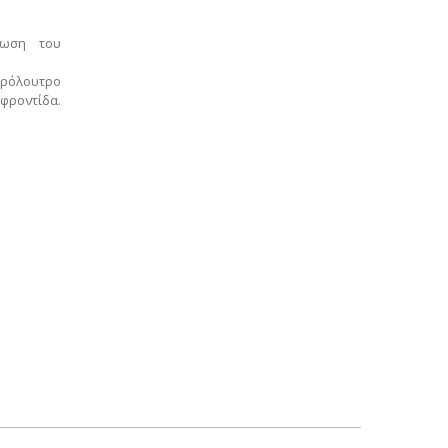
νωση του
αφρόλουτρο
 φροντίδα.