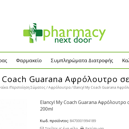
ρας
Φαρμακείο
Συμπληρώματα Διατροφής
Κα
y Coach Guarana Αφρόλουτρο σε
ναίκα
Περιποίηση Σώματος
Αφρόλουτρα
Elancyl My Coach Guarana Αφρόλ
Elancyl My Coach Guarana Αφρόλουτρο σ
200ml
Κωδ. προϊόντος:
8470001994189
Στείλτε σ' ένα φίλο
Εκτύπωση