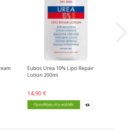
Cream
Eubos Urea 10% Lipo Repair
Target 
Lotion 200ml
Cleansin
14,90 €
13,69 €
Προσθήκη στο καλάθι
Προσθ