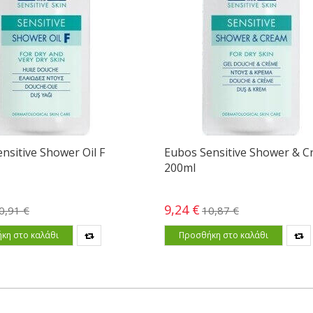
nsitive Shower Oil F
Eubos Sensitive Shower & 
200ml
9,24 €
0,91 €
10,87 €
κη στο καλάθι
Προσθήκη στο καλάθι