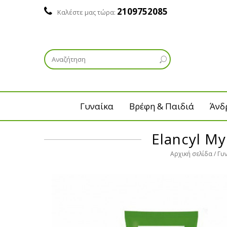
2109752085
Καλέστε μας τώρα:
Γυναίκα
Βρέφη & Παιδιά
Άνδ
Elancyl M
Αρχική σελίδα
Γυ