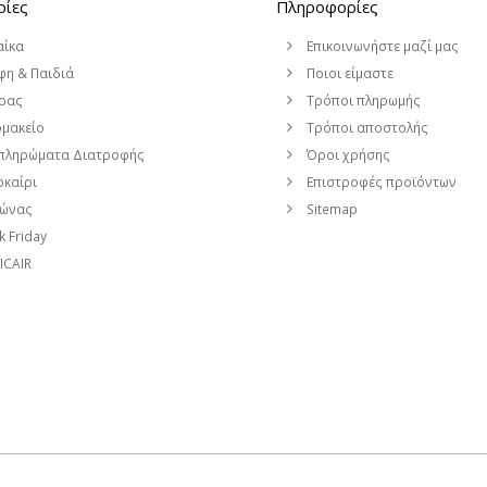
ρίες
Πληροφορίες
αίκα
Επικοινωνήστε μαζί μας
η & Παιδιά
Ποιοι είμαστε
ρας
Τρόποι πληρωμής
μακείο
Τρόποι αποστολής
πληρώματα Διατροφής
Όροι χρήσης
καίρι
Επιστροφές προϊόντων
μώνας
Sitemap
k Friday
CAIR