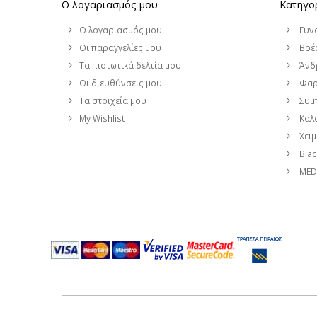
Ο λογαριασμός μου
Κατηγο
Ο λογαριασμός μου
Γυν
Οι παραγγελίες μου
Βρέφ
Τα πιστωτικά δελτία μου
Άνδ
Οι διευθύνσεις μου
Φαρ
Τα στοιχεία μου
Συμ
My Wishlist
Καλο
Χει
Blac
MEDI