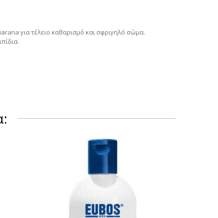
uarana για τέλειο καθαρισμό και σφριγηλό σώμα.
ιπίδια.
α: