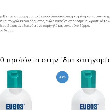
ην Elancyl αποσυμφορητικό κισσό, λιποδιαλυτική καφεϊνη και τονωτικό g
η και το χρώμα του δέρματος, ενώ η καφεΐνη αποδεσμεύει δραστικά τα λ
ερμίδα και αναδεικνύει ένα σφριγηλό και τονωμένο δέρμα.
ρό δέρμα.
0 προϊόντα στην ίδια κατηγορί
-15%