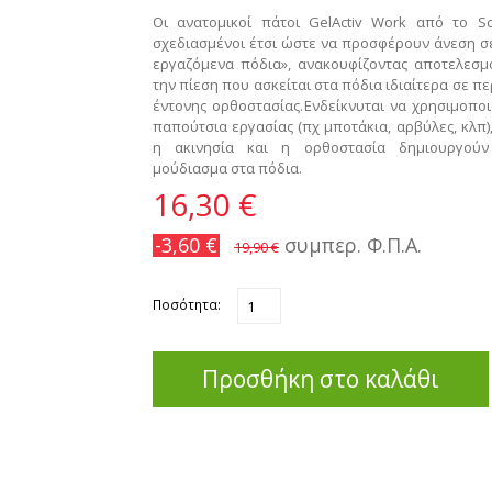
Οι ανατομικοί πάτοι GelActiv Work από το Sch
σχεδιασμένοι έτσι ώστε να προσφέρουν άνεση σ
εργαζόμενα πόδια», ανακουφίζοντας αποτελεσμ
την πίεση που ασκείται στα πόδια ιδιαίτερα σε π
έντονης ορθοστασίας.
Ενδείκνυται να χρησιμοποι
παπούτσια εργασίας (πχ μποτάκια, αρβύλες, κλπ)
η ακινησία και η ορθοστασία δημιουργού
μούδιασμα στα πόδια.
16,30 €
-3,60 €
συμπερ. Φ.Π.Α.
19,90 €
Ποσότητα:
Προσθήκη στο καλάθι