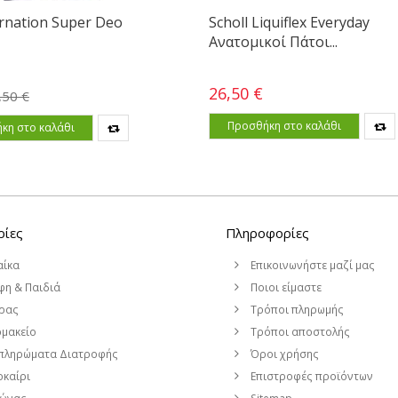
rnation Super Deo
Scholl Liquiflex Everyday
Ανατομικοί Πάτοι...
26,50 €
,50 €
Προσθήκη στο καλάθι
κη στο καλάθι
ρίες
Πληροφορίες
αίκα
Επικοινωνήστε μαζί μας
η & Παιδιά
Ποιοι είμαστε
ρας
Τρόποι πληρωμής
μακείο
Τρόποι αποστολής
πληρώματα Διατροφής
Όροι χρήσης
καίρι
Επιστροφές προϊόντων