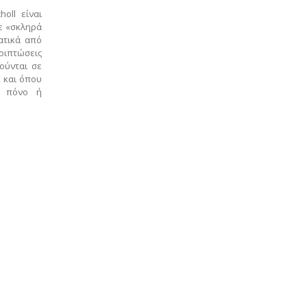
oll είναι
ε «σκληρά
ατικά από
εριπτώσεις
ούνται σε
, και όπου
ν πόνο ή