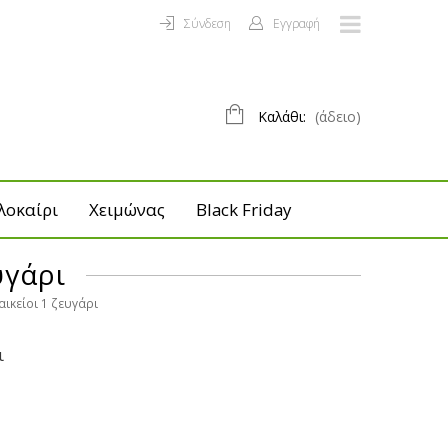
Σύνδεση
Εγγραφή
Καλάθι:
(άδειο)
λοκαίρι
Χειμώνας
Black Friday
υγάρι
αικείοι 1 ζευγάρι
ι