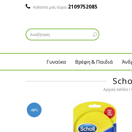
2109752085
Καλέστε μας τώρα:
Γυναίκα
Βρέφη & Παιδιά
Άνδ
Scho
Αρχική σελίδα
-18%