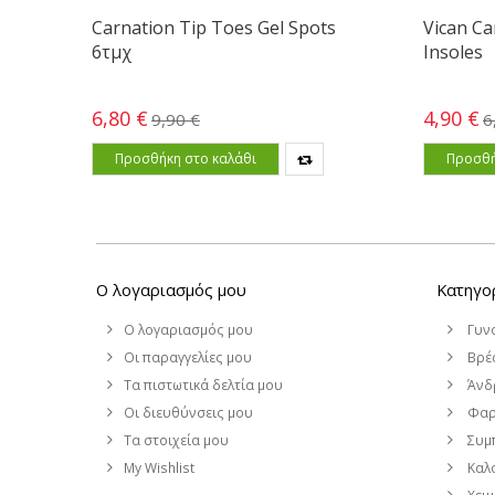
Carnation Tip Toes Gel Spots
Vican Ca
6τμχ
Insoles
6,80 €
4,90 €
9,90 €
6
Προσθήκη στο καλάθι
Προσθή
Ο λογαριασμός μου
Κατηγο
Ο λογαριασμός μου
Γυν
Οι παραγγελίες μου
Βρέφ
Τα πιστωτικά δελτία μου
Άνδ
Οι διευθύνσεις μου
Φαρ
Τα στοιχεία μου
Συμ
My Wishlist
Καλο