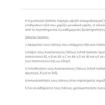
Η τεχνολογία GelActiv παρέχει υψηλή αντικραδασμική
επιθεμάτων τζελ που χαρίζει μοναδικά οφέλη. Ο ειδικ
από το περπάτημα και τις καθημερινές δραστηριότητες 
Οδηγίες Χρήσης:
1.Αφαιρέστε τους πάτους που υπάρχουν ήδη στα παπού
2.Κόψτε τους Αναπαυτικούς Πάτους Scholl GelActiv Sp
παπουτσιού 42, η Β σε 43, η C σε 44, η D σε 45 και η 
των παπουτσιών σας ως οδηγό.
3.Τοποθετήστε τους Αναπαυτικούς Πάτους Scholl GelActiv
αριστερό, R για το δεξί.
4.Αντικαταστήστε τους πάτους όταν παρατηρείτε σημάδι
5.Για να καθαρίσετε τους πάτους, χρησιμοποιήστε ένα 