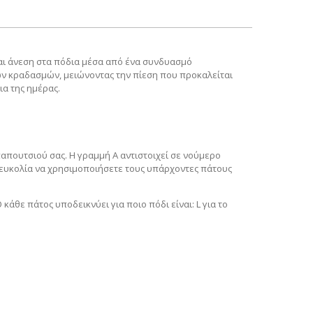
και άνεση στα πόδια μέσα από ένα συνδυασμό
των κραδασμών, μειώνοντας την πίεση που προκαλείται
ια της ημέρας.
απουτσιού σας. Η γραμμή Α αντιστοιχεί σε νούμερο
για ευκολία να χρησιμοποιήσετε τους υπάρχοντες πάτους
κάθε πάτος υποδεικνύει για ποιο πόδι είναι: L για το