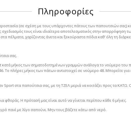
Πληροφορίες
 προστασία (σε σχέση με τους υπάρχοντες πάτους των παπουτσιών σας) 
ός σχεδιασμός τους είναι ιδιαίτερα αποτελεσματικός στην απορρόφηση 
στα πέλματα, χαρίζοντας άνετα και ξεκούραστα πόδια καθ’ όλη τη διάρκε
τσια σας.
ort κατά μήκος των σηματοδοτημένων γραμμών ανάλογα το νούμερο του π
Ε σε 46. Το πλήρες μήκος των πάτων αντιστοιχεί σε νούμερο 48. Μπορείτε 
 Sport στα παπούτσια σας, με τη ΤΖΕΛ μεριά να κοιτάζει προς τα ΚΑΤΩ. Ο 
α φθοράς. Η πρότασή μας είναι αυτό να γίνεται περίπου κάθε 6 μήνες.
υγρό πανί με λίγο σαπούνι. Μην τους βάζετε κάτω από νερό.