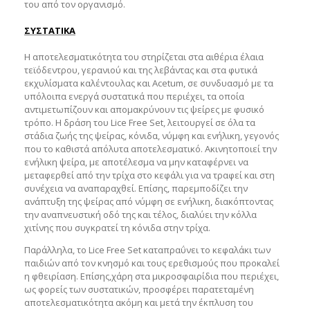
του από τον οργανισμό.
ΣΥΣΤΑΤΙΚΑ
Η αποτελεσματικότητα του στηρίζεται στα αιθέρια έλαια
τεϊόδεντρου, γερανιού και της λεβάντας και στα φυτικά
εκχυλίσματα καλέντουλας και Acetum, σε συνδυασμό με τα
υπόλοιπα ενεργά συστατικά που περιέχει, τα οποία
αντιμετωπίζουν και απομακρύνουν τις ψείρες με φυσικό
τρόπο. Η δράση του Lice Free Set, λειτουργεί σε όλα τα
στάδια ζωής της ψείρας, κόνιδα, νύμφη και ενήλικη, γεγονός
που το καθιστά απόλυτα αποτελεσματικό. Ακινητοποιεί την
ενήλικη ψείρα, με αποτέλεσμα να μην καταφέρνει να
μεταφερθεί από την τρίχα στο κεφάλι για να τραφεί και στη
συνέχεια να αναπαραχθεί. Επίσης, παρεμποδίζει την
ανάπτυξη της ψείρας από νύμφη σε ενήλικη, διακόπτοντας
την αναπνευστική οδό της και τέλος, διαλύει την κόλλα
χιτίνης που συγκρατεί τη κόνιδα στην τρίχα.
Παράλληλα, το Lice Free Set καταπραΰνει το κεφαλάκι των
παιδιών από τον κνησμό και τους ερεθισμούς που προκαλεί
η φθειρίαση. Επίσης,χάρη στα μικροσφαιρίδια που περιέχει,
ως φορείς των συστατικών, προσφέρει παρατεταμένη
αποτελεσματικότητα ακόμη και μετά την έκπλυση του