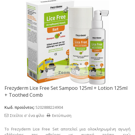
Zoom
Frezyderm Lice Free Set Sampoo 125ml + Lotion 125ml
+ Toothed Comb
Κωδ. προϊόντος:
5202888224904
Στείλτε σ' ένα φίλο
Εκτύπωση
Το Frezyderm Lice Free Set αποτελεί μια
ολοκληρωμένη αγωγή
εξάλειψης της φθείρας με φυσικό τρόπο
, ενώ