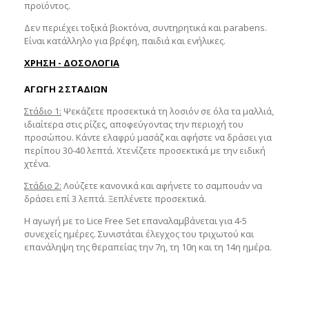
προϊόντος.
Δεν περιέχει τοξικά βιοκτόνα, συντηρητικά και parabens.
Είναι κατάλληλο για βρέφη, παιδιά και ενήλικες.
ΧΡΗΣΗ - ΔΟΣΟΛΟΓΙΑ
ΑΓΩΓΗ 2 ΣΤΑΔΙΩΝ
Στάδιο 1:
Ψεκάζετε προσεκτικά τη λοσιόν σε όλα τα μαλλιά,
ιδιαίτερα στις ρίζες, αποφεύγοντας την περιοχή του
προσώπου. Κάντε ελαφρύ μασάζ και αφήστε να δράσει για
περίπου 30-40 λεπτά. Χτενίζετε προσεκτικά με την ειδική
χτένα.
Στάδιο 2:
Λούζετε κανονικά και αφήνετε το σαμπουάν να
δράσει επί 3 λεπτά. Ξεπλένετε προσεκτικά.
Η αγωγή με το Lice Free Set
επαναλαμβάνεται
για 4-5
συνεχείς ημέρες.
Συνιστάται έλεγχος του τριχωτού και
επανάληψη της θεραπείας την 7η, τη 10η και τη 14η ημέρα.