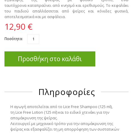
ταυτόχρονα
καταπραΰνει από κνησμό και ερεθισμούς
. Το κεφαλάκι
του παιδιού απαλλάσσεται από ψείρες και κόνιδες φυσικά,
αποτελεσματικά και με ασφάλεια.
12,90 €
Ποσότητα:
Προσθήκη στο καλάθι
Πληροφορίες
Η αγωγή αποτελείται από το
Lice Free Shampoo (125 ml)
,
τη
Lice Free Lotion (125 ml)
και το
ειδικό χτενάκι
για την
απομάκρυνση της ψείρας.
Λειτουργεί με μηχανικό τρόπο για την απομάκρυνση της
ψείρας και εξασφαλίζει τη μη απορρόφηση των συστατικών