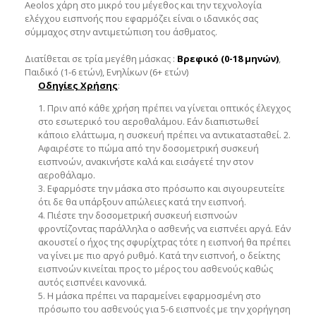
Aeolos χάρη στο μικρό του μέγεθος και την τεχνολογία
ελέγχου εισπνοής που εφαρμόζει είναι ο ιδανικός σας
σύμμαχος στην αντιμετώπιση του άσθματος.
Διατίθεται σε τρία μεγέθη μάσκας :
Βρεφικό (0-18 μηνών)
,
Παιδικό (1-6 ετών), Ενηλίκων (6+ ετών)
Οδηγίες Χρήσης
:
1. Πριν από κάθε χρήση πρέπει να γίνεται οπτικός έλεγχος
στο εσωτερικό του αεροθαλάμου. Εάν διαπιστωθεί
κάποιο ελάττωμα, η συσκευή πρέπει να αντικατασταθεί.
2.
Αφαιρέστε το πώμα από την δοσομετρική συσκευή
εισπνοών, ανακινήστε καλά και εισάγετέ την στον
αεροθάλαμο.
3. Εφαρμόστε την μάσκα στο πρόσωπο και σιγουρευτείτε
ότι δε θα υπάρξουν απώλειες κατά την εισπνοή.
4. Πιέστε την δοσομετρική συσκευή εισπνοών
φροντίζοντας παράλληλα ο ασθενής να εισπνέει αργά. Εάν
ακουστεί ο ήχος της σφυρίχτρας τότε η εισπνοή θα πρέπει
να γίνει με πιο αργό ρυθμό. Κατά την εισπνοή, ο δείκτης
εισπνοών κινείται προς το μέρος του ασθενούς καθώς
αυτός εισπνέει κανονικά.
5. Η μάσκα πρέπει να παραμείνει εφαρμοσμένη στο
πρόσωπο του ασθενούς για 5-6 εισπνοές με την χορήγηση