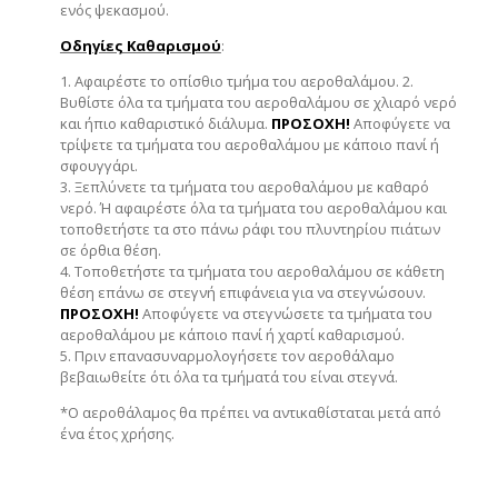
ενός ψεκασμού.
Οδηγίες Καθαρισμού
:
1. Αφαιρέστε το οπίσθιο τμήμα του αεροθαλάμου.
2.
Βυθίστε όλα τα τμήματα του αεροθαλάμου σε χλιαρό νερό
και ήπιο καθαριστικό διάλυμα.
ΠΡΟΣΟΧΗ!
Αποφύγετε να
τρίψετε τα τμήματα του αεροθαλάμου με κάποιο πανί ή
σφουγγάρι.
3. Ξεπλύνετε τα τμήματα του αεροθαλάμου με καθαρό
νερό. Ή αφαιρέστε όλα τα τμήματα του αεροθαλάμου και
τοποθετήστε τα στο πάνω ράφι του πλυντηρίου πιάτων
σε όρθια θέση.
4. Τοποθετήστε τα τμήματα του αεροθαλάμου σε κάθετη
θέση επάνω σε στεγνή επιφάνεια για να στεγνώσουν.
ΠΡΟΣΟΧΗ!
Αποφύγετε να στεγνώσετε τα τμήματα του
αεροθαλάμου με κάποιο πανί ή χαρτί καθαρισμού.
5. Πριν επανασυναρμολογήσετε τον αεροθάλαμο
βεβαιωθείτε ότι όλα τα τμήματά του είναι στεγνά.
*Ο αεροθάλαμος θα πρέπει να αντικαθίσταται μετά από
ένα έτος χρήσης.