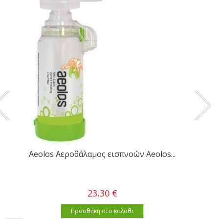
Aeolos Αεροθάλαμος εισπνοών Aeolos...
23,30 €
Προσθήκη στο καλάθι