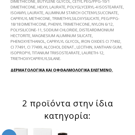
DIMETHICONE, BUTYLENE GLYCOL, CETYL PEG/PPG-10/1
DIMETHICONE, HEXYL LAURATE, POLYGLYCERYL-4 ISOSTEARATE,
ISOAMYL LAURATE, ALUMINUM STARCH OCTENYLSUCCINATE,
CAPRYLYL METHICONE, TRIMETHYLSILOXYSILICATE, PEG/PPG-
18/18 DIMETHICONE, PHENYL TRIMETHICONE, NYLON 6/12,
POLYSILICONE-11, SODIUM CHLORIDE, DISTEARDIMONIUM
HECTORITE, MAGNESIUM ALUMINUM SILICATE,
PHENOXYETHANOL, CAPRYLYL GLYCOL, IRON OXIDES CI 77492,
CI 77491, CI 77499, ALCOHOL DENAT., LECITHIN, XANTHAN GUM,
ISOPROPYL TITANIUM TRIISOSTEARATE, LAURETH-12,
TRIETHOXYCAPRYLYLSILANE.
ΔΕΡΜΑΤΟΛΟΓΙΚΑ ΚΑΙ ΟΦΘΑΛΜΟΛΟΓΙΚΑ ΕΛΕΓΜΕΝΟ.
2 προϊόντα στην ίδια
κατηγορία: