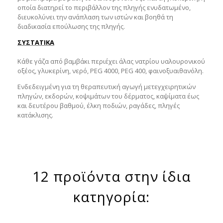
οποία διατηρεί το περιβάλλον της πληγής ενυδατωμένο,
διευκολύνει την ανάπλαση των ιστών και βοηθά τη
διαδικασία επούλωσης της πληγής.
ΣΥΣΤΑΤΙΚΑ
Κάθε γάζα από βαμβάκι περιέχει άλας νατρίου υαλουρονικού
οξέος, γλυκερίνη, νερό, PEG 4000, PEG 400, φαινοξυαιθανόλη.
Ενδεδειγμένη για τη θεραπευτική αγωγή μετεγχειρητικών
πληγών, εκδορών, κοψιμάτων του δέρματος, καψίματα έως
και δευτέρου βαθμού, έλκη ποδιών, ραγάδες, πληγές
κατάκλισης.
12 προϊόντα στην ίδια
κατηγορία: