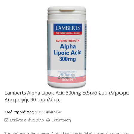
Zoom
Lamberts Alpha Lipoic Acid 300mg Ειδικό Συμπλήρωμα
Διατροφής 90 ταμπλέτες
Κωδ. προϊόντος:
5055148409845
Στείλτε σ' ένα φίλο
Εκτύπωση
Συμπλήρωμα διατροφής Alpha Lipoic Acid (ALA), γνωστό επίσης και