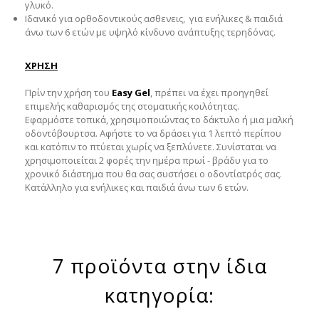
γλυκό.
Iδανικό για ορθοδοντικούς ασθενεις, για ενήλικες & παιδιά
άνω των 6 ετών με υψηλό κίνδυνο ανάπτυξης τερηδόνας.
ΧΡΗΣΗ
Πρίν την χρήση του
Easy Gel
, πρέπει να έχει προηγηθεί
επιμελής καθαρισμός της στοματικής κοιλότητας.
Εφαρμόστε τοπικά, χρησιμοποιώντας το δάκτυλο ή μια μαλκή
οδοντόβουρτσα. Αφήστε το να δράσει για 1 λεπτό περίπου
και κατόπιν το πτύεται χωρίς να ξεπλύνετε. Συνίσταται να
χρησιμοποιείται 2 φορές την ημέρα πρωί - βράδυ για το
χρονικό διάστημα που θα σας συστήσει ο οδοντίατρός σας.
Κατάλληλο για ενήλικες και παιδιά άνω των 6 ετών.
7 προϊόντα στην ίδια
κατηγορία: