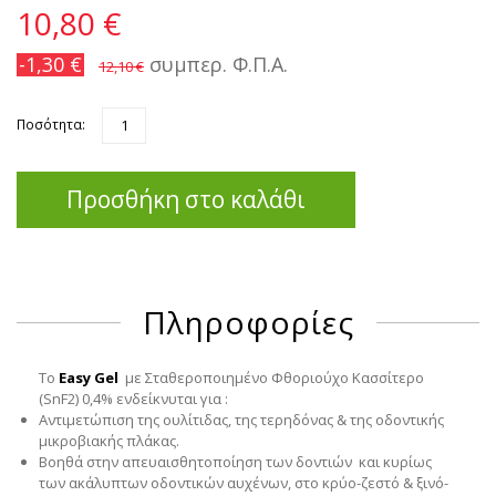
10,80 €
-1,30 €
συμπερ. Φ.Π.Α.
12,10 €
Ποσότητα:
Προσθήκη στο καλάθι
Πληροφορίες
Το
Easy Gel
με Σταθεροποιημένο Φθοριούχο Κασσίτερο
(SnF2) 0,4% ενδείκνυται για :
Αντιμετώπιση της ουλίτιδας, της τερηδόνας & της οδοντικής
μικροβιακής πλάκας.
Βοηθά στην απευαισθητοποίηση των δοντιών και κυρίως
των ακάλυπτων οδοντικών αυχένων, στο κρύο-ζεστό & ξινό-