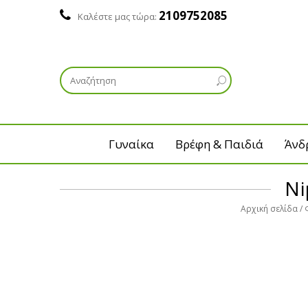
2109752085
Καλέστε μας τώρα:
Γυναίκα
Βρέφη & Παιδιά
Άνδ
Ni
Αρχική σελίδα