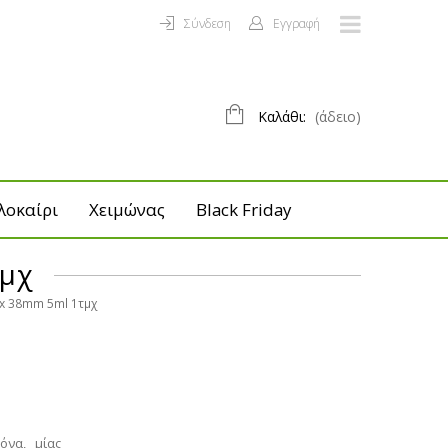
Σύνδεση
Εγγραφή
Καλάθι:
(άδειο)
λοκαίρι
Χειμώνας
Black Friday
τμχ
 x 38mm 5ml 1τμχ
όνα, μίας