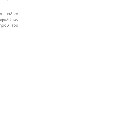
ι ειδικά
σφαλίζουν
ληρου του