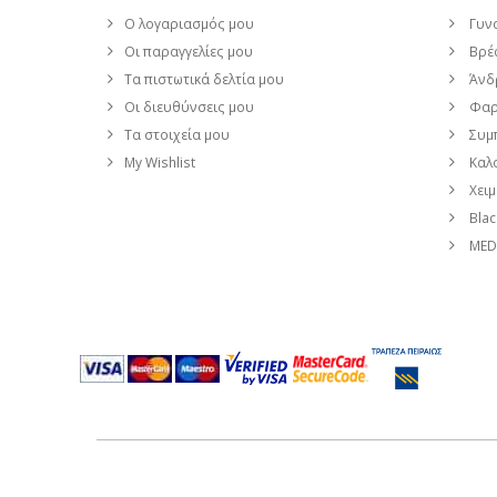
Ο λογαριασμός μου
Γυν
Οι παραγγελίες μου
Βρέφ
Τα πιστωτικά δελτία μου
Άνδ
Οι διευθύνσεις μου
Φαρ
Τα στοιχεία μου
Συμ
My Wishlist
Καλο
Χει
Blac
MEDI