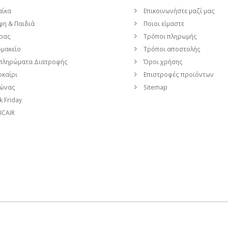
αίκα
Επικοινωνήστε μαζί μας
η & Παιδιά
Ποιοι είμαστε
ρας
Τρόποι πληρωμής
μακείο
Τρόποι αποστολής
πληρώματα Διατροφής
Όροι χρήσης
καίρι
Επιστροφές προϊόντων
μώνας
Sitemap
k Friday
CAIR