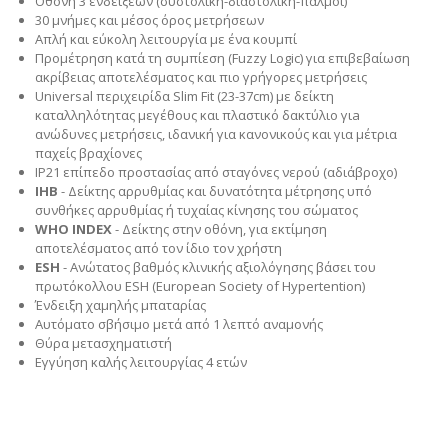
Οθόνη 3 ενδείξεων (συστολική-διαστολική-παλμοί)
30 μνήμες και μέσος όρος μετρήσεων
Απλή και εύκολη λειτουργία με ένα κουμπί
Προμέτρηση κατά τη συμπίεση (Fuzzy Logic) για επιβεβαίωση
ακρίβειας αποτελέσματος και πιο γρήγορες μετρήσεις
Universal περιχειρίδα Slim Fit (23-37cm) με δείκτη
καταλληλότητας μεγέθους και πλαστικό δακτύλιο γιa
ανώδυνες μετρήσεις, ιδανική για κανονικούς και για μέτρια
παχείς βραχίονες
IP21 επίπεδο προστασίας από σταγόνες νερού (αδιάβροχο)
IHB
- Δείκτης αρρυθμίας και δυνατότητα μέτρησης υπό
συνθήκες αρρυθμίας ή τυχαίας κίνησης του σώματος
WHO INDEX
- Δείκτης στην οθόνη, για εκτίμηση
αποτελέσματος από τον ίδιο τον χρήστη
ESH
- Ανώτατος βαθμός κλινικής αξιολόγησης βάσει του
πρωτόκολλου ESH (European Society of Hypertention)
Ένδειξη χαμηλής μπαταρίας
Αυτόματο σβήσιμο μετά από 1 λεπτό αναμονής
Θύρα μετασχηματιστή
Εγγύηση καλής λειτουργίας 4 ετών