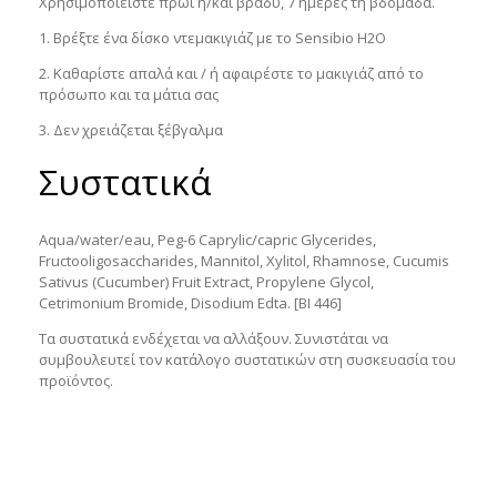
Χρησιμοποιείστε πρωί ή/και βράδυ, 7 ημέρες τη βδομάδα.
1. Βρέξτε ένα δίσκο ντεμακιγιάζ με το Sensibio H2O
2. Καθαρίστε απαλά και / ή αφαιρέστε το μακιγιάζ από το
πρόσωπο και τα μάτια σας
3. Δεν χρειάζεται ξέβγαλμα
Συστατικά
Aqua/water/eau, Peg-6 Caprylic/capric Glycerides,
Fructooligosaccharides, Mannitol, Xylitol, Rhamnose, Cucumis
Sativus (Cucumber) Fruit Extract, Propylene Glycol,
Cetrimonium Bromide, Disodium Edta. [BI 446]
Τα συστατικά ενδέχεται να αλλάξουν. Συνιστάται να
συμβουλευτεί τον κατάλογο συστατικών στη συσκευασία του
προϊόντος.