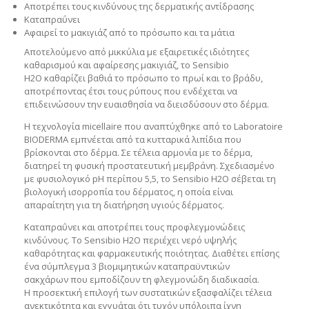
Αποτρέπει
τους κινδύνους της δερματικής αντίδρασης
Καταπραΰνει
Αφαιρεί
το μακιγιάζ από το πρόσωπο και τα μάτια
Αποτελούμενο από
μικκύλια
με εξαιρετικές ιδιότητες
καθαρισμού και αφαίρεσης μακιγιάζ, το
Sensibio
H2O
καθαρίζει βαθιά το πρόσωπο το πρωί και το βράδυ,
αποτρέποντας έτσι τους ρύπους που ενδέχεται να
επιδεινώσουν την ευαισθησία να διεισδύσουν στο δέρμα.
Η τεχνολογία micellaire που αναπτύχθηκε από το Laboratoire
BIODERMA εμπνέεται από τα κυτταρικά λιπίδια που
βρίσκονται στο δέρμα. Σε τέλεια αρμονία με το δέρμα,
διατηρεί τη φυσική προστατευτική μεμβράνη. Σχεδιασμένο
με φυσιολογικό pH περίπου 5,5, το Sensibio H2O σέβεται τη
βιολογική ισορροπία του δέρματος, η οποία είναι
απαραίτητη για τη διατήρηση υγιούς δέρματος.
Καταπραΰνει
και
αποτρέπει
τους προφλεγμονώδεις
κινδύνους. Το Sensibio H2O περιέχει νερό υψηλής
καθαρότητας και φαρμακευτικής ποιότητας. Διαθέτει επίσης
ένα σύμπλεγμα
3 βιομιμητικών καταπραϋντικών
σακχάρων
που εμποδίζουν τη φλεγμονώδη διαδικασία.
Η προσεκτική επιλογή των συστατικών εξασφαλίζει τέλεια
ανεκτικότητα και εγγυάται ότι τυχόν υπόλοιπα ίχνη