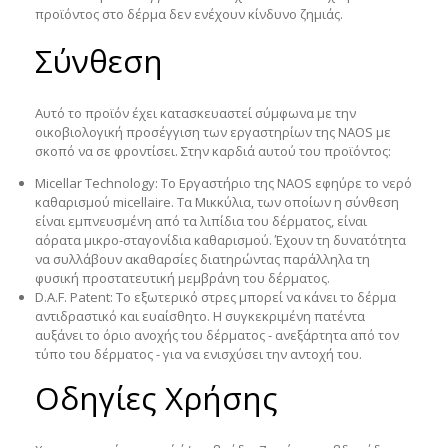
προϊόντος στο δέρμα δεν ενέχουν κίνδυνο ζημιάς.
Σύνθεση
Αυτό το προϊόν έχει κατασκευαστεί σύμφωνα με την
οικοβιολογική προσέγγιση των εργαστηρίων της NAOS με
σκοπό να σε φροντίσει. Στην καρδιά αυτού του προϊόντος:
Micellar Technology
: Το Εργαστήριο της NAOS εφηύρε το νερό
καθαρισμού micellaire. Τα Μικκύλια, των οποίων η σύνθεση
είναι εμπνευσμένη από τα λιπίδια του δέρματος, είναι
αόρατα μικρο-σταγονίδια καθαρισμού. Έχουν τη δυνατότητα
να συλλάβουν ακαθαρσίες διατηρώντας παράλληλα τη
φυσική προστατευτική μεμβράνη του δέρματος.
D.A.F. Patent
: Το εξωτερικό στρες μπορεί να κάνει το δέρμα
αντιδραστικό και ευαίσθητο. Η συγκεκριμένη πατέντα
αυξάνει το όριο ανοχής του δέρματος - ανεξάρτητα από τον
τύπο του δέρματος - για να ενισχύσει την αντοχή του.
Οδηγίες Χρήσης