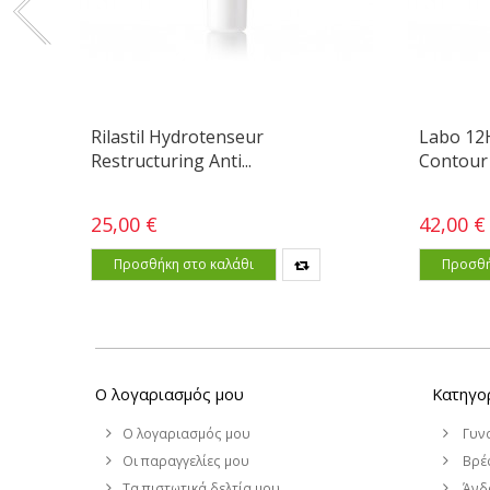
Rilastil Hydrotenseur
Labo 12
Restructuring Anti...
Contour 
25,00 €
42,00 €
Προσθήκη στο καλάθι
Προσθή
Ο λογαριασμός μου
Κατηγο
Ο λογαριασμός μου
Γυν
Οι παραγγελίες μου
Βρέφ
Τα πιστωτικά δελτία μου
Άνδ