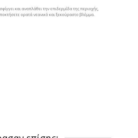
υσφίγγει και αναπλάθει την επιδερμίδα της περιοχής,
 αποκτήσετε ορατά νεανικό και ξεκούραστο βλέμμα.
ρασαν επίσης: