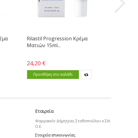
ρέμα
Rilastil Progression Κρέμα
Garden 
Ματιών 15ml...
Αναπλασ
24,20 €
21,70 €
Προσθήκη στο καλάθι
Προσθ
Εταιρεία
Φαρμακείο Δήμητρας Σταθοπούλου κ ΣΙΑ
Ο.Ε.
Στοιχεία επικοινωνίας