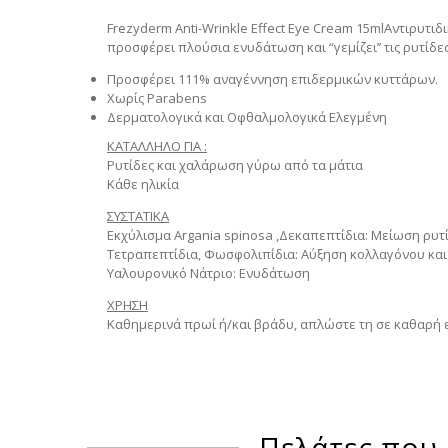
Frezyderm Anti-Wrinkle Effect Eye Cream 15ml
Αντιρυτιδι
προσφέρει πλούσια ενυδάτωση και “γεμίζει’’ τις ρυτίδ
Προσφέρει 111% αναγέννηση επιδερμικών κυττάρων.
Χωρίς Parabens
Δερματολογικά και Οφθαλμολογικά Ελεγμένη
ΚΑΤΑΛΛΗΛΟ ΓΙΑ :
Ρυτίδες και χαλάρωση γύρω από τα μάτια
Κάθε ηλικία
ΣΥΣΤΑΤΙΚΑ
Εκχύλισμα Argania spinosa ,Δεκαπεπτίδια: Μείωση ρυ
Τετραπεπτίδια, Φωσφολιπίδια: Αύξηση κολλαγόνου και
Υαλουρονικό Νάτριο: Ενυδάτωση
ΧΡΗΣΗ
Καθημερινά πρωί ή/και βράδυ, απλώστε τη σε καθαρή ε
Πελάτες που 