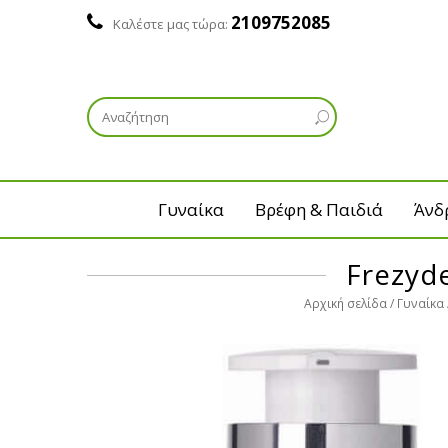
2109752085
Καλέστε μας τώρα:
Γυναίκα
Βρέφη & Παιδιά
Άνδ
Frezyd
Αρχική σελίδα
Γυναίκα