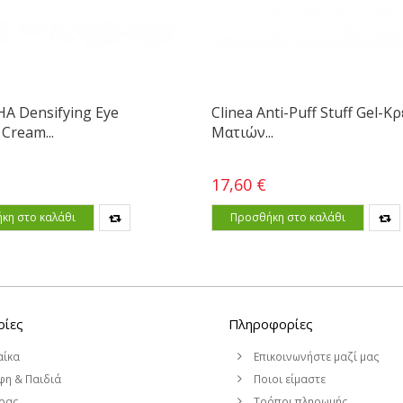
HA Densifying Eye
Clinea Anti-Puff Stuff Gel-Κ
Cream...
Ματιών...
17,60 €
κη στο καλάθι
Προσθήκη στο καλάθι
ρίες
Πληροφορίες
αίκα
Επικοινωνήστε μαζί μας
η & Παιδιά
Ποιοι είμαστε
ρας
Τρόποι πληρωμής