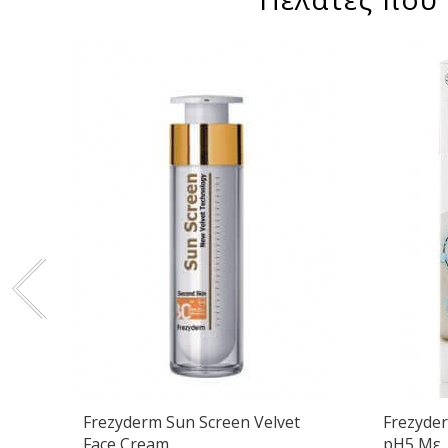
Frezyderm Sun Screen Velvet
Frezyder
Face Cream...
pH5 Με..