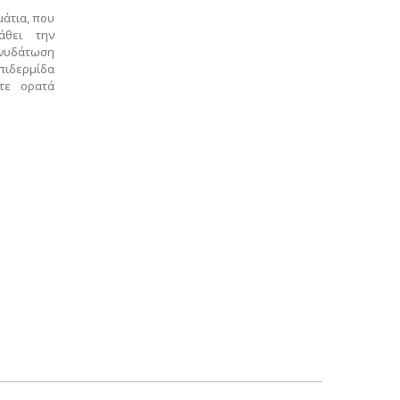
μάτια, που
άθει την
ενυδάτωση
επιδερμίδα
τε ορατά