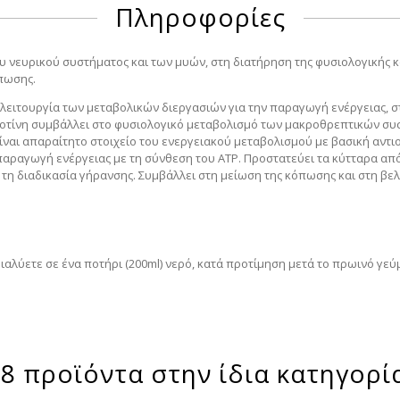
Πληροφορίες
υ νευρικού συστήματος και των μυών, στη διατήρηση της φυσιολογικής 
πωσης.
λειτουργία των μεταβολικών διεργασιών για την παραγωγή ενέργειας, στ
τίνη συμβάλλει στο φυσιολογικό μεταβολισμό των μακροθρεπτικών συσ
ναι απαραίτητο στοιχείο του ενεργειακού μεταβολισμού με βασική αντιο
ραγωγή ενέργειας με τη σύνθεση του ATP. Προστατεύει τα κύτταρα από 
 τη διαδικασία γήρανσης. Συμβάλλει στη μείωση της κόπωσης και στη βελ
ιαλύετε σε ένα ποτήρι (200ml) νερό, κατά προτίμηση μετά το πρωινό γεύ
8 προϊόντα στην ίδια κατηγορί