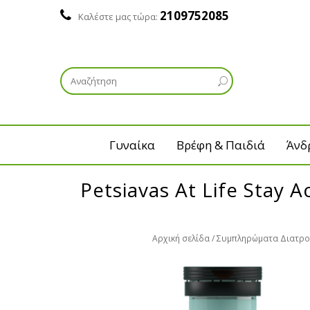
2109752085
Καλέστε μας τώρα:
Γυναίκα
Βρέφη & Παιδιά
Άνδ
Petsiavas At Life Stay
Αρχική σελίδα
Συμπληρώματα Διατρ