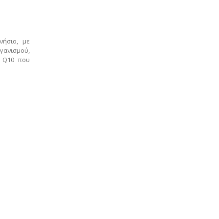
νήσιο, με
γανισμού,
ο Q10 που