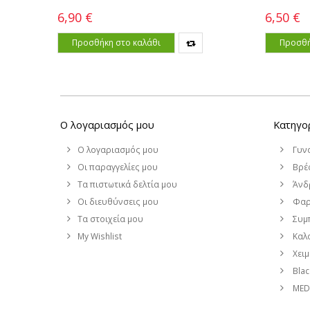
6,90 €
6,50 €
Προσθήκη στο καλάθι
Προσθή
Ο λογαριασμός μου
Κατηγο
Ο λογαριασμός μου
Γυν
Οι παραγγελίες μου
Βρέφ
Τα πιστωτικά δελτία μου
Άνδ
Οι διευθύνσεις μου
Φαρ
Τα στοιχεία μου
Συμ
My Wishlist
Καλο
Χει
Blac
MEDI