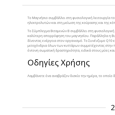
Το Μαγνήσιο συμβάλλει στη φυσιολογική λειτουργία το
ηλεκτρολυτών και στη μείωση της κούρασης και της κό
Το Σύμπλεγμα Βιταμινών Β συμβάλλει στη φυσιολογική 
καλύτερη απορρόφηση του μαγνησίου. Παράλληλα η Βιο
δίνοντας ενέργεια στον οργανισμό.
Το Συνένζυμο Q10 εί
μιτοχόνδρια όλων των κυττάρων συμμετέχοντας στην πα
έντονη σωματική δραστηριότητα, ειδικά στους μύες και
Οδηγίες Χρήσης
Λαμβάνετε ένα αναβράζον δισκίο την ημέρα, το οποίο δ
2