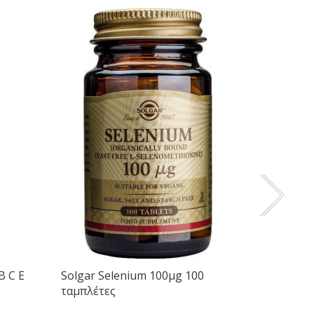
B C E
Solgar Selenium 100μg 100
TerraNo
ταμπλέτες
50 φυτικ