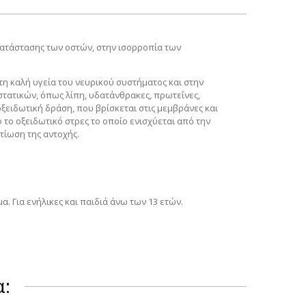
κατάστασης των οστών, στην ισορροπία των
η καλή υγεία του νευρικού συστήματος και στην
τατικών, όπως λίπη, υδατάνθρακες, πρωτεΐνες,
ξειδωτική δράση, που βρίσκεται στις μεμβράνες και
το οξειδωτικό στρες το οποίο ενισχύεται από την
τίωση της αντοχής.
μα.
Για ενήλικες και παιδιά άνω των 13 ετών.
α: