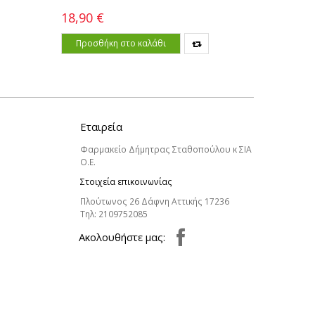
18,90 €
11,70 €
Προσθήκη στο καλάθι
Προσθ
Εταιρεία
Φαρμακείο Δήμητρας Σταθοπούλου κ ΣΙΑ
Ο.Ε.
Στοιχεία επικοινωνίας
Πλούτωνος 26 Δάφνη Αττικής 17236
Τηλ:
2109752085
Aκολουθήστε μας: