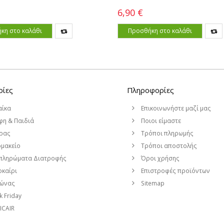
6,90 €
κη στο καλάθι
Προσθήκη στο καλάθι
ρίες
Πληροφορίες
αίκα
Επικοινωνήστε μαζί μας
η & Παιδιά
Ποιοι είμαστε
ρας
Τρόποι πληρωμής
μακείο
Τρόποι αποστολής
πληρώματα Διατροφής
Όροι χρήσης
καίρι
Επιστροφές προϊόντων
μώνας
Sitemap
k Friday
CAIR