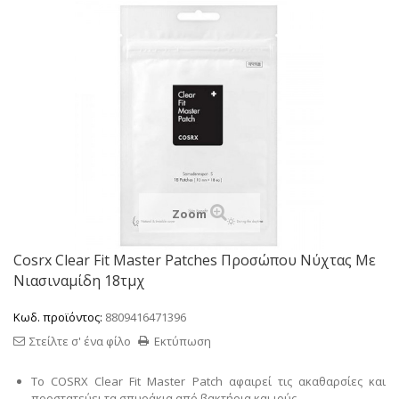
Zoom
Cosrx Clear Fit Master Patches Προσώπου Νύχτας Με
Νιασιναμίδη 18τμχ
Κωδ. προϊόντος:
8809416471396
Στείλτε σ' ένα φίλο
Εκτύπωση
Το COSRX Clear Fit Master Patch αφαιρεί τις ακαθαρσίες και
προστατεύει τα σπυράκια από βακτήρια και ιούς.