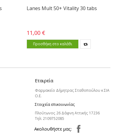
s
Lanes Mult 50+ Vitality 30 tabs
Lanes M
11,00 €
12,90 €
Προσθήκη στο καλάθι
Προσθ
Εταιρεία
Φαρμακείο Δήμητρας Σταθοπούλου κ ΣΙΑ
Ο.Ε.
Στοιχεία επικοινωνίας
Πλούτωνος 26 Δάφνη Αττικής 17236
Τηλ:
2109752085
Aκολουθήστε μας: