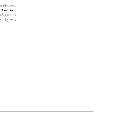
υμβάλλει
αλλά και
άζεται ο
ρινές του