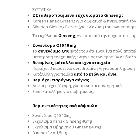
ΣΥΣΤΑΤΙΚΑ
2 Σταθεροποιημένα εκχυλίσματα Ginseng :
Korean Panax Ginseng (για σωματική & πνευματική τό
Siberian Ginseng Extract (για ενίσχυση του ανοσοποιητ
Το εκχύλισμα
Ginseng
, γνωστό από την αρχαιότητα, 
Συνένζυμο
Q
10 10
mg
Το
συνένζυμο
Q
10
εκτός του ότι είναι ένα πολύ αποτε
μετατροπή της χημικής ενέργειας των τροφών σε βιολογ
Βιταμίνες, μέταλλα και ιχνοστοιχεία
Περιέχει β-καροτένιο αντί βιταμίνη Α, για συμπλήρωση
Κατάλληλη για παιδιά
από 15 ετών και άνω.
Περιέχει παράγωγα σόγιας.
Δεν περιέχει ζάχαρη, γλουτένη και συντηρητικά.
Είναι κατάλληλο για διαβητικούς.
Περιεκτικότητες ανά κάψουλα
Συνένζυμο Q10 10mg
Εκχύλισμα Panax Ginseng 40mg
Εκχύλισμα Σιβηριανoύ Ginseng 40mg
Β-καροτένιο 1,5mg