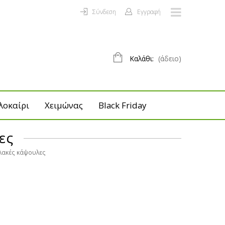
Σύνδεση
Εγγραφή
Καλάθι:
(άδειο)
λοκαίρι
Χειμώνας
Black Friday
ες
αλακές κάψουλες