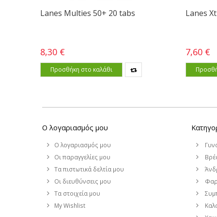
Lanes Multies 50+ 20 tabs
Lanes Xt
8,30 €
7,60 €
Προσθήκη στο καλάθι
Προσθή
Ο λογαριασμός μου
Κατηγο
Ο λογαριασμός μου
Γυν
Οι παραγγελίες μου
Βρέφ
Τα πιστωτικά δελτία μου
Άνδ
Οι διευθύνσεις μου
Φαρ
Τα στοιχεία μου
Συμ
My Wishlist
Καλο