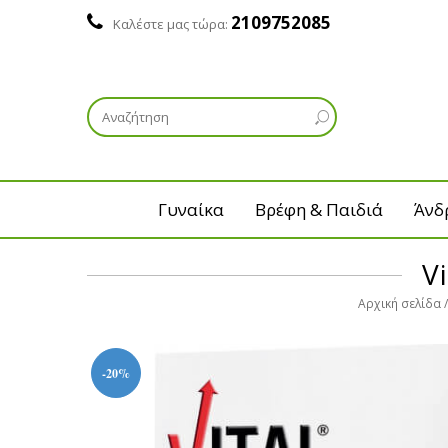
2109752085
Καλέστε μας τώρα:
Γυναίκα
Βρέφη & Παιδιά
Άνδ
V
Αρχική σελίδα
-20%