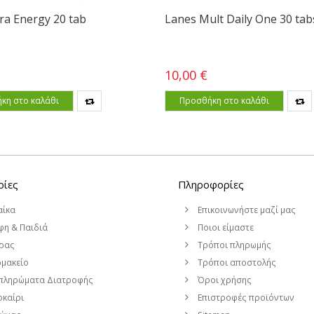
ra Energy 20 tab
Lanes Mult Daily One 30 tab
10,00 €
κη στο καλάθι
Προσθήκη στο καλάθι
ρίες
Πληροφορίες
αίκα
Επικοινωνήστε μαζί μας
η & Παιδιά
Ποιοι είμαστε
ρας
Τρόποι πληρωμής
μακείο
Τρόποι αποστολής
πληρώματα Διατροφής
Όροι χρήσης
καίρι
Επιστροφές προϊόντων