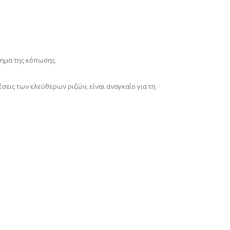
θημα της κόπωσης.
έσεις των ελεύθερων ριζών, είναι αναγκαίο για τη