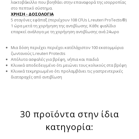
λακτοβάκιλλο που βοηθάει στην επαναφορά της ισορροπίας
στο πεπτικό σύστημα.
ΧΡΗΣΗ - ΔΟΣΟΛΟΓΙΑ
5 σταγόνες εφάπαξ (περιέχουν 108 CFUs L.reuteri ProTectis®)
1 ώρα μετά τη χορήγηση της αντιβίωσης. Κάθε φιαλίδιο
επαρκεί ανάλογα με τη χορήγηση αντιβίωσης ανά 24ωρο
Μια δόση περιέχει περιέχει κατ΄ελάχιστον 100 εκατομμύρια
ζωντανούς L.reuteri Protectis
Απόλυτα ασφαλές για βρέφη, νήπια και παιδιά
Κλινικά αποδεδειγμένο ότι μειώνει τους κολικούς στα βρέφη
Κλινικά τεκμηριωμένο ότι προλαμβάνει τις γαστρεντερικές
διαταραχές από αντιβίωση
30 προϊόντα στην ίδια
κατηγορία: