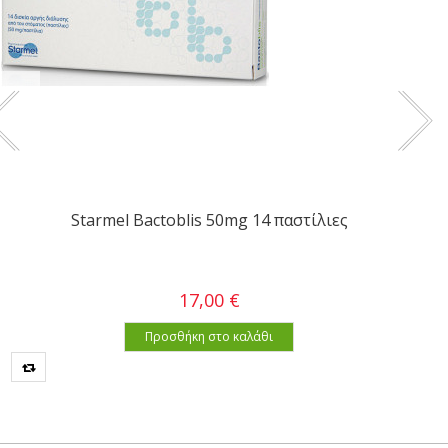
Starmel Bactoblis 50mg 14 παστίλιες
17,00 €
Προσθήκη στο καλάθι