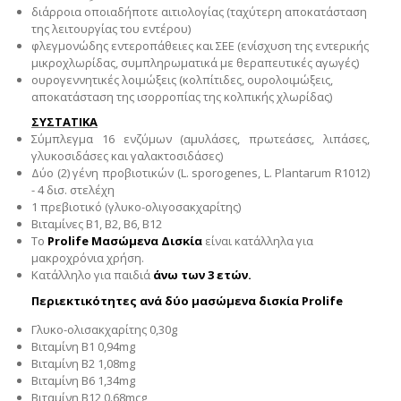
διάρροια οποιαδήποτε αιτιολογίας (ταχύτερη αποκατάσταση
της λειτουργίας του εντέρου)
φλεγμονώδης εντεροπάθειες και ΣΕΕ (ενίσχυση της εντερικής
μικροχλωρίδας, συμπληρωματικά με θεραπευτικές αγωγές)
ουρογεννητικές λοιμώξεις (κολπίτιδες, ουρολοιμώξεις,
αποκατάσταση της ισορροπίας της κολπικής χλωρίδας)
ΣΥΣΤΑΤΙΚΑ
Σύμπλεγμα 16 ενζύμων (αμυλάσες, πρωτεάσες, λιπάσες,
γλυκοσιδάσες και γαλακτοσιδάσες)
Δύο (2) γένη προβιοτικών (L. sporogenes, L. Plantarum R1012)
- 4 δισ. στελέχη
1 πρεβιοτικό (γλυκο-ολιγοσακχαρίτης)
Βιταμίνες Β1, Β2, Β6, Β12
Το
Prolife Μασώμενα Δισκία
είναι κατάλληλα για
μακροχρόνια χρήση.
Κατάλληλο για παιδιά
άνω των 3 ετών.
Περιεκτικότητες ανά δύο μασώμενα δισκία Prolife
Γλυκο-ολισακχαρίτης 0,30g
Βιταμίνη Β1 0,94mg
Βιταμίνη Β2 1,08mg
Βιταμίνη Β6 1,34mg
Βιταμίνη Β12 0.68mcg