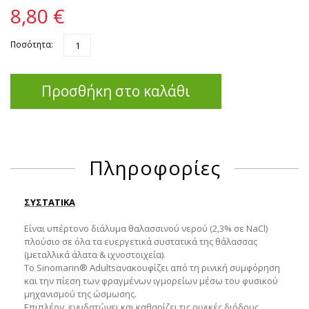
8,80 €
Ποσότητα:
Προσθήκη στο καλάθι
Πληροφορίες
ΣΥΣΤΑΤΙΚΑ
Είναι υπέρτονο διάλυμα θαλασσινού νερού (2,3% σε NaCl)
πλούσιο σε όλα τα ευεργετικά συστατικά της θάλασσας
(μεταλλικά άλατα & ιχνοστοιχεία).
Το Sinomarin® Adultsανακουφίζει από τη ρινική συμφόρηση
και την πίεση των φραγμένων ιγμορείων μέσω του φυσικού
μηχανισμού της ώσμωσης.
Επιπλέον, ενυδατώνει και καθαρίζει τις ρινικές διόδους.