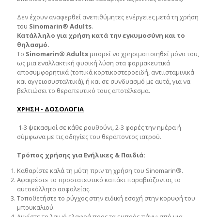
Δεν έχουν αναφερθεί ανεπιθύμητες ενέργειες μετά τη χρήση
του
Sinomarin® Adults
.
Κατάλληλο για χρήση κατά την εγκυμοσύνη και το
θηλασμό.
Το
Sinomarin® Adults
μπορεί να χρησιμοποιηθεί μόνο του,
ως μια εναλλακτική φυσική λύση στα φαρμακευτικά
αποσυμφορητικά (τοπικά κορτικοστεροειδή, αντιισταμινικά
και αγγειοσυσταλτικά), ή και σε συνδυασμό με αυτά, για να
βελτιώσει το θεραπευτικό τους αποτέλεσμα.
ΧΡΗΣΗ - ΔΟΣΟΛΟΓΙΑ
1-3 ψεκασμοί σε κάθε ρουθούνι, 2-3 φορές την ημέρα ή
σύμφωνα με τις οδηγίες του θεράποντος ιατρού.
Τρόπος χρήσης για Ενήλικες & Παιδιά:
Καθαρίστε καλά τη μύτη πριν τη χρήση του Sinomarin®.
Αφαιρέστε το προστατευτικό καπάκι παραβιάζοντας το
αυτοκόλλητο ασφαλείας.
Τοποθετήστε το ρύγχος στην ειδική εσοχή στην κορυφή του
μπουκαλιού.
Λυγίστε το λαιμό ελαφρά προς τα εμπρός πάνω από μια