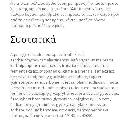
Με την αμπούλα σε όρθια θέση, με προσοχή σπάστε την στο
λεπτό της σημείο και εφαρμόστε όλο το περιεχόμενο σε
καθαρό δέρμα πρωί-βράδυ στο πρόσωπο και τον λαιμό πριν
από την ενυδατική σας κρέμα. Κάντε μασάζ σε όλο το
πρόσωπο με απαλές κινήσεις.
Συστατικά
Aqua, glycerin, olea europaea leaf extract,
saccharomyces/camelia sinensis leaf/origanum majorana
leaf/hippophae rhamnoides fruit/ribes grossularia fruit
ferment extract, propanediol, camelia sinensis leaf extract,
benzyl alcohol, methylglucoside phosphate, copper
lysinate/prolinate, carbomer, triethanolamine, disosium edta,
dehydroacetic acid, sodium phytate, leuconostoc/radish root
ferment filtrate, caprylyl/capryl, wheat bran/straw glycosides,
fusel wheat bran/straw glycosides, polyglyceryl-5 oleate,
sodium cocoyl glutamate, glyceryl caprylate, potassium
sorbate, sodium benzoate, citric acid, benzophenone-4,
alcohol, parfum(fragrance), c.I. 19140, c.I. 42090