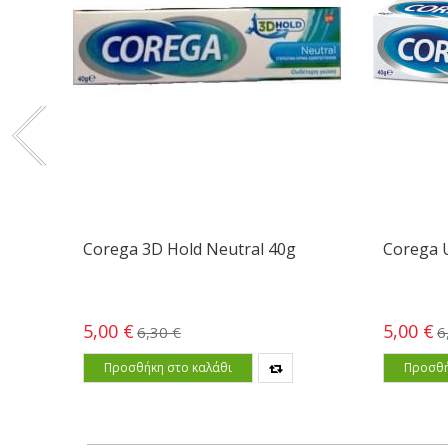
Corega 3D Hold Neutral 40g
Corega U
5,00 €
5,00 €
6,30 €
6
Προσθήκη στο καλάθι
Προσθή