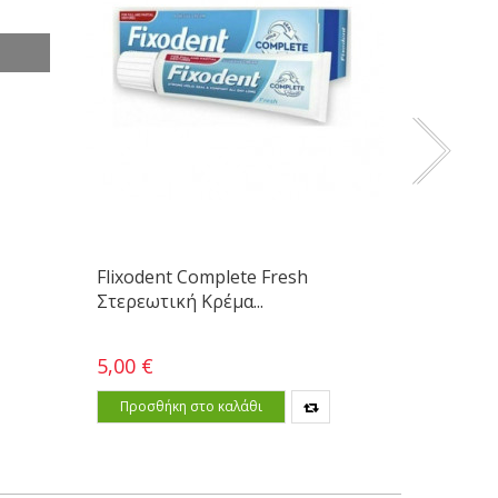
Flixodent Complete Fresh
Fixoden
Στερεωτική Κρέμα...
Τεχνητής
5,00 €
5,70 €
Προσθήκη στο καλάθι
Προσθ