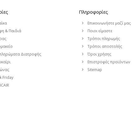
ρίες
Πληροφορίες
αίκα
Επικοινωνήστε μαζί μας
η & Παιδιά
Ποιοι είμαστε
ρας
Τρόποι πληρωμής
μακείο
Τρόποι αποστολής
πληρώματα Διατροφής
Όροι χρήσης
καίρι
Επιστροφές προϊόντων
μώνας
Sitemap
k Friday
CAIR