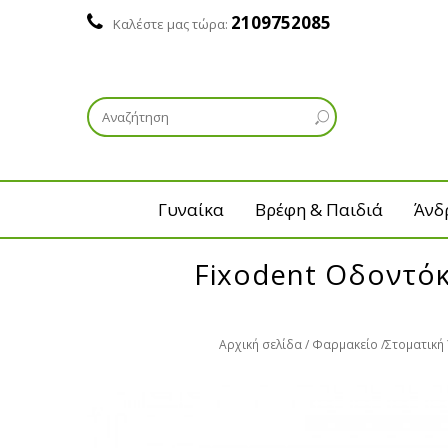
2109752085
Καλέστε μας τώρα:
Γυναίκα
Βρέφη & Παιδιά
Άνδ
Fixodent Οδοντόκ
Αρχική σελίδα
Φαρμακείο
Στοματική 