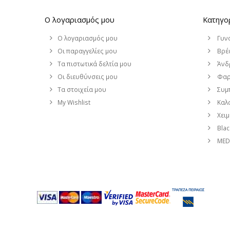
Ο λογαριασμός μου
Κατηγο
Ο λογαριασμός μου
Γυν
Οι παραγγελίες μου
Βρέφ
Τα πιστωτικά δελτία μου
Άνδ
Οι διευθύνσεις μου
Φαρ
Τα στοιχεία μου
Συμ
My Wishlist
Καλο
Χει
Blac
MEDI