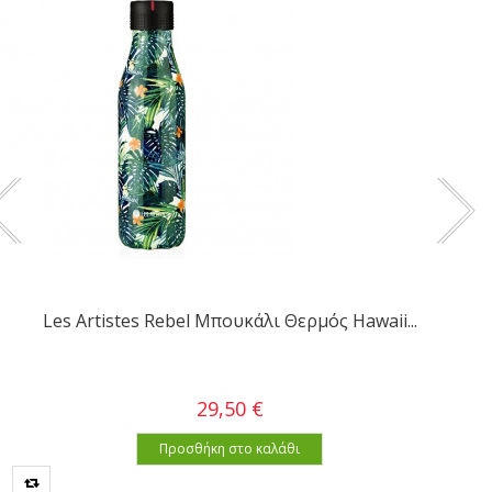
Les Artistes Rebel Μπουκάλι Θερμός Hawaii...
29,50 €
Προσθήκη στο καλάθι