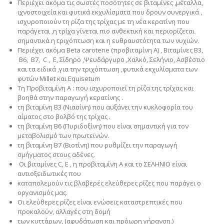
Περιέχει ακόμα τις σωστές ποσότητες σε βιταμίνες ,μέταλλα,
ιχνοστοιχεία και φυτικά εκχυλίσματα που δρουν συνεργικά ,
ισχυροποιούν τη ρίζα της τρίχας με τη νέα κερατίνη που
παράγεται ,η τρίχα γίνεται πιο ανθεκτική και περιορίζεται
σημαντικά η τριχόπτωση και η ευθραυστότητα των νυχιών.
Περιέχει ακόμα Βeta carotene (προβιταμίνη Α) , Βιταμίνες B3,
B6, B7, C , E, Σίδηρο ,Ψευδάργυρο ,Χαλκό, Σελήνιο, Ασβέστιο
και τα ειδικά ,για την τριχόπτωση ,φυτικά εκχυλίσματα των
φυτών Millet και Equisetum
Τη Προβιταμίνη Α : που ισχυροποιεί τη ρίζα της τρίχας και
βοηθά στην παραγωγή κερατίνης .
τη βιταμίνη Β3 (Νιασίνη) που αυξάνει την κυκλοφορία του
αίματος στο βολβό της τρίχας .
τη βιταμίνη Β6 (Πυριδοξίνη) που είναι σημαντική για τον
μεταβολισμό των πρωτεϊνών.
τη βιταμίνη Β7 (Βιοτίνη) που ρυθμίζει την παραγωγή
σμήγματος στους αδένες.
Οι βιταμίνες C, Ε , η προβιταμίνη Α και το ΣΕΛΗΝΙΟ είναι
αντιοξειδωτικές που
καταπολεμούν τις βλαβερές ελεύθερες ρίζες που παράγει ο
οργανισμός μας.
Οι ελεύθερες ρίζες είναι ενώσεις καταστρεπτικές που
προκαλούν, αλλαγές στη δομή
των κυττάρων, (αφυδάτωση και πρόωρη γήρανση.)