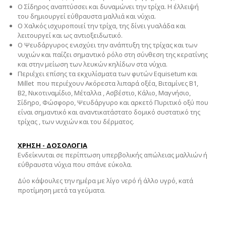
O Σίδηρος αναπτύσσει και δυναμώνει την τρίχα. Η έλλειψή
του δημιουργεί εύθραυστα μαλλιά και νύχια.
Ο Χαλκός ισχυροποιεί την τρίχα, της δίνει γυαλάδα και
λειτουργεί και ως αντιοξειδωτικό.
Ο Ψευδάργυρος ενισχύει την ανάπτυξη της τρίχας και των
νυχιών και παίζει σημαντικό ρόλο στη σύνθεση της κερατίνης
και στην μείωση των λευκών κηλίδων στα νύχια.
Περιέχει επίσης τα εκχυλίσματα των φυτών Equisetum και
Millet που περιέχουν Ακόρεστα λιπαρά οξέα, Βιταμίνες Β1,
Β2, Νικοτιναμίδιο, Μέταλλα , Ασβέστιο, Κάλιο, Μαγνήσιο,
Σίδηρο, Φώσφορο, Ψευδάργυρο και αρκετό Πυριτικό οξύ που
είναι σημαντικό και αναντικατάστατο δομικό συστατικό της
τρίχας , των νυχιών και του δέρματος.
ΧΡΗΣΗ - ΔΟΣΟΛΟΓΙΑ
Ενδείκνυται σε περίπτωση υπερβολικής απώλειας μαλλιών ή
εύθραυστα νύχια που σπάνε εύκολα.
Δύο κάψουλες την ημέρα με λίγο νερό ή άλλο υγρό, κατά
προτίμηση μετά τα γεύματα.