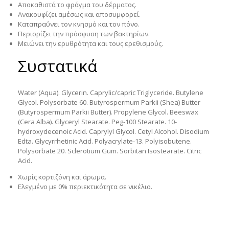
Αποκαθιστά το φράγμα του δέρματος.
Ανακουφίζει αμέσως και αποσυμφορεί.
Καταπραΰνει τον κνησμό και τον πόνο.
Περιορίζει την πρόσφυση των βακτηρίων.
Μειώνει την ερυθρότητα και τους ερεθισμούς.
Συστατικά
Water (Aqua). Glycerin. Caprylic/capric Triglyceride. Butylene
Glycol. Polysorbate 60. Butyrospermum Parkii (Shea) Butter
(Butyrospermum Parkii Butter). Propylene Glycol. Beeswax
(Cera Alba). Glyceryl Stearate. Peg-100 Stearate. 10-
hydroxydecenoic Acid. Caprylyl Glycol. Cetyl Alcohol. Disodium
Edta. Glycyrrhetinic Acid. Polyacrylate-13. Polyisobutene.
Polysorbate 20. Sclerotium Gum. Sorbitan Isostearate. Citric
Acid.
Χωρίς κορτιζόνη και άρωμα.
Ελεγμένο με 0% περιεκτικότητα σε νικέλιο.