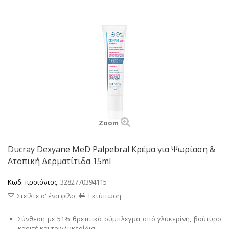
Zoom
Ducray Dexyane MeD Palpebral Κρέμα για Ψωρίαση &
Ατοπική Δερματίτιδα 15ml
Κωδ. προϊόντος:
3282770394115
Στείλτε σ' ένα φίλο
Εκτύπωση
Σύνθεση με
51% θρεπτικό σύμπλεγμα
από γλυκερίνη, βούτυρο
καριτέ και τριγλυκερίδια.