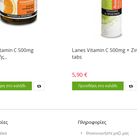
itamin C 500mg
Lanes Vitamin C 500mg + Zi
ς...
tabs
5,90 €
κη στο καλάθι
Προσθήκη στο καλάθι
ρίες
Πληροφορίες
αίκα
Επικοινωνήστε μαζί μας