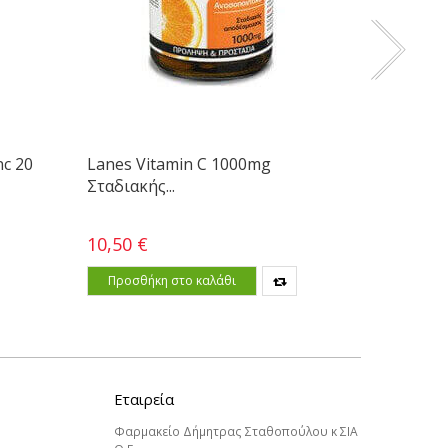
nc 20
Lanes Vitamin C 1000mg
Lanes V
Σταδιακής...
Cranberr
10,50 €
5,90 €
Προσθήκη στο καλάθι
Προσθ
Εταιρεία
Φαρμακείο Δήμητρας Σταθοπούλου κ ΣΙΑ