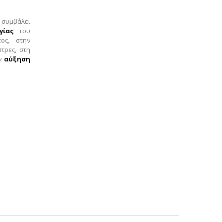
 συμβάλει
γίας
του
ος, στην
στρες, στη
ην
αύξηση