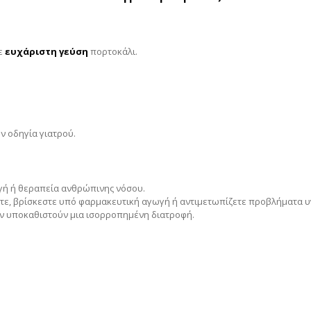
ε
ευχάριστη
γεύση
πορτοκάλι.
ν οδηγία γιατρού.
ωγή ή θεραπεία ανθρώπινης νόσου.
ζετε, βρίσκεστε υπό φαρμακευτική αγωγή ή αντιμετωπίζετε προβλήματα υ
εν υποκαθιστούν μια ισορροπημένη διατροφή.