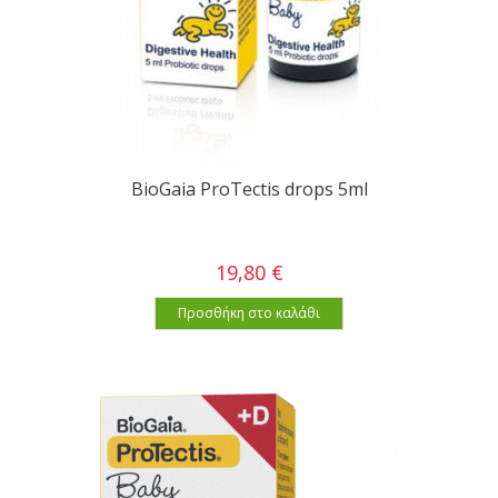
BioGaia ProTectis drops 5ml
19,80 €
Προσθήκη στο καλάθι