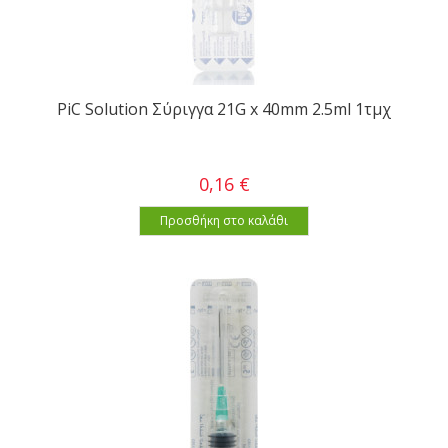
PiC Solution Σύριγγα 21G x 40mm 2.5ml 1τμχ
0,16 €
Προσθήκη στο καλάθι