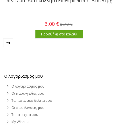
Real Care Αυτοκόλλητο Επίθεμα 9cm x 15cm 5τμχ
3,00 €
3,70 €
Προσθήκη στο καλάθι
Ο λογαριασμός μου
Ο λογαριασμός μου
Οι παραγγελίες μου
Τα πιστωτικά δελτία μου
Οι διευθύνσεις μου
Τα στοιχεία μου
My Wishlist