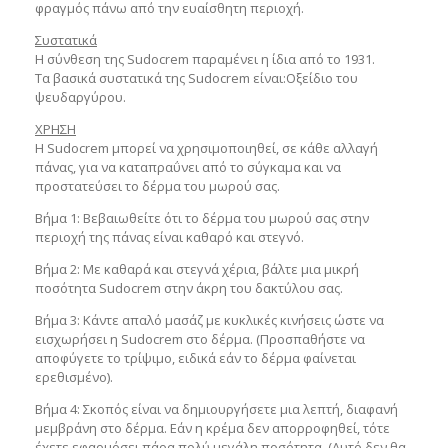
φραγμός πάνω από την ευαίσθητη περιοχή.
Συστατικά
Η σύνθεση της Sudocrem παραμένει η ίδια από το 1931.
Τα βασικά συστατικά της Sudocrem είναι:
Οξείδιο του
ψευδαργύρου.
ΧΡΗΣΗ
Η Sudocrem μπορεί να χρησιμοποιηθεί, σε κάθε αλλαγή
πάνας, για να καταπραΰνει από το σύγκαμα και να
προστατεύσει το δέρμα του μωρού σας.
Βήμα 1: Βεβαιωθείτε ότι το δέρμα του μωρού σας στην
περιοχή της πάνας είναι καθαρό και στεγνό.
Βήμα 2: Με καθαρά και στεγνά χέρια, βάλτε μια μικρή
ποσότητα Sudocrem στην άκρη του δακτύλου σας.
Βήμα 3: Κάντε απαλό μασάζ με κυκλικές κινήσεις ώστε να
εισχωρήσει η Sudocrem στο δέρμα. (Προσπαθήστε να
αποφύγετε το τρίψιμο, ειδικά εάν το δέρμα φαίνεται
ερεθισμένο).
Βήμα 4: Σκοπός είναι να δημιουργήσετε μια λεπτή, διαφανή
μεμβράνη στο δέρμα. Εάν η κρέμα δεν απορροφηθεί, τότε
έχετε εφαρμόσει πάρα πολύ μεγάλη ποσότητα. (Αυτό δεν θα