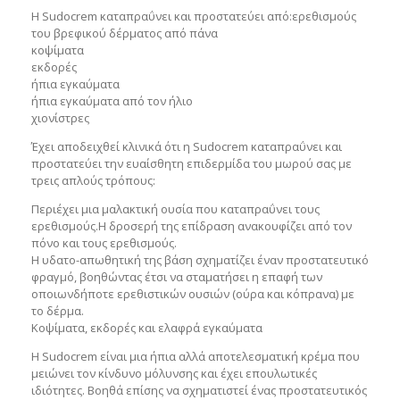
Η Sudocrem καταπραΰνει και προστατεύει από:
ερεθισμούς
του βρεφικού δέρματος από πάνα
κοψίματα
εκδορές
ήπια εγκαύματα
ήπια εγκαύματα από τον ήλιο
χιονίστρες
Έχει αποδειχθεί κλινικά ότι η Sudocrem καταπραΰνει και
προστατεύει την ευαίσθητη επιδερμίδα του μωρού σας με
τρεις απλούς τρόπους:
Περιέχει μια μαλακτική ουσία που καταπραΰνει τους
ερεθισμούς.
Η δροσερή της επίδραση ανακουφίζει από τον
πόνο και τους ερεθισμούς.
Η υδατο-απωθητική της βάση σχηματίζει έναν προστατευτικό
φραγμό, βοηθώντας έτσι να σταματήσει η επαφή των
οποιωνδήποτε ερεθιστικών ουσιών (ούρα και κόπρανα) με
το δέρμα.
Κοψίματα, εκδορές και ελαφρά εγκαύματα
Η Sudocrem είναι μια ήπια αλλά αποτελεσματική κρέμα που
μειώνει τον κίνδυνο μόλυνσης και έχει επουλωτικές
ιδιότητες. Βοηθά επίσης να σχηματιστεί ένας προστατευτικός