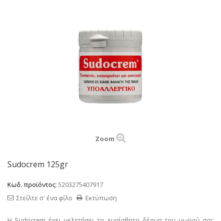
Zoom
Sudocrem 125gr
Κωδ. προϊόντος:
5203275407917
Στείλτε σ' ένα φίλο
Εκτύπωση
Η Sudocrem έχει μελετήσει το ευαίσθητο δέρμα του μωρού σας