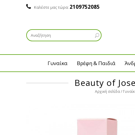
2109752085
Καλέστε μας τώρα:
Γυναίκα
Βρέφη & Παιδιά
Άνδ
Beauty of Jos
Αρχική σελίδα
Γυναί