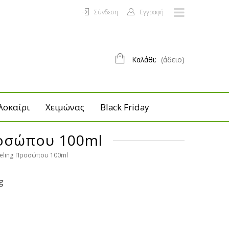
Σύνδεση
Εγγραφή
Καλάθι:
(άδειο)
λοκαίρι
Χειμώνας
Black Friday
Προσώπου 100ml
Peeling Προσώπου 100ml
g