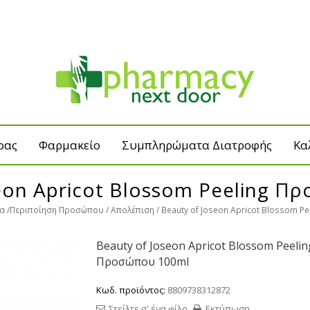
ρας
Φαρμακείο
Συμπληρώματα Διατροφής
Κα
eon Apricot Blossom Peeling 
κα
Περιποίηση Προσώπου
Απολέπιση
Beauty of Joseon Apricot Blossom 
Beauty of Joseon Apricot Blossom Peelin
Προσώπου 100ml
Κωδ. προϊόντος:
8809738312872
Στείλτε σ' ένα φίλο
Εκτύπωση