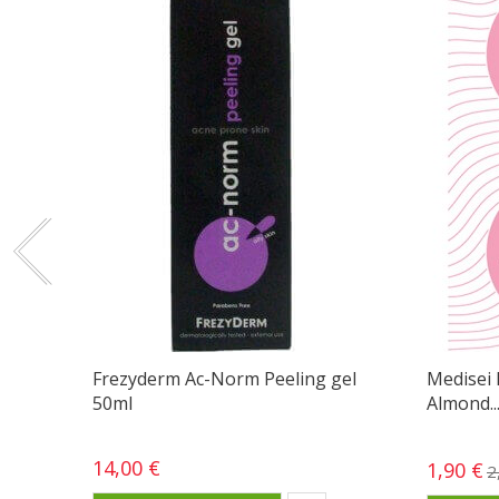
Frezyderm Ac-Norm Peeling gel
Medisei 
50ml
Almond..
14,00 €
1,90 €
2