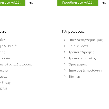
κη στο καλάθι
Προσθήκη στο καλάθι
ρίες
Πληροφορίες
αίκα
Επικοινωνήστε μαζί μας
η & Παιδιά
Ποιοι είμαστε
ρας
Τρόποι πληρωμής
μακείο
Τρόποι αποστολής
πληρώματα Διατροφής
Όροι χρήσης
καίρι
Επιστροφές προϊόντων
μώνας
Sitemap
k Friday
CAIR