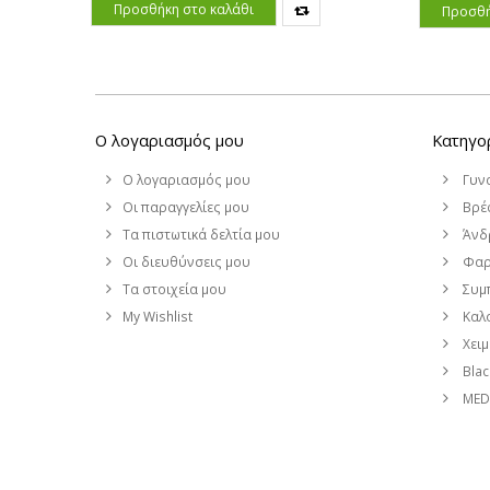
Προσθήκη στο καλάθι
Προσθή
Ο λογαριασμός μου
Κατηγο
Ο λογαριασμός μου
Γυν
Οι παραγγελίες μου
Βρέφ
Τα πιστωτικά δελτία μου
Άνδ
Οι διευθύνσεις μου
Φαρ
Τα στοιχεία μου
Συμ
My Wishlist
Καλο
Χει
Blac
MEDI