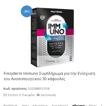
-29%
Zoom
Frezyderm Immuno Συμπλήρωμα για την Ενίσχυση
του Ανοσοποιητικού 30 κάψουλες
Κωδ. προϊόντος:
5202888331558
Στείλτε σ' ένα φίλο
Εκτύπωση
Βασίζεται στην καινοτόμο τεχνολογία
efycaps
όπου 1