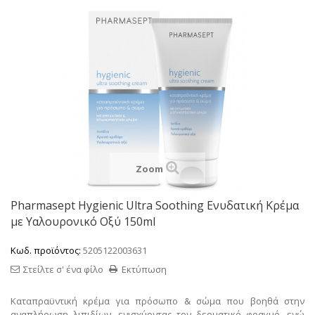
Zoom
Pharmasept Hygienic Ultra Soothing Ενυδατική Κρέμα
με Υαλουρονικό Οξύ 150ml
Κωδ. προϊόντος:
5205122003631
Στείλτε σ' ένα φίλο
Εκτύπωση
Καταπραϋντική κρέμα για πρόσωπο & σώμα που βοηθά στην
αναπλήρωση λιπιδίων, ενισχύοντας τον δερματικό φραγμό, ενώ