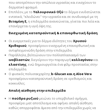
που αποτρέπουν την απώλεια υγρασίας και ενισχύουν το
δερματικό φραγμό.
Επιπλέον, με το
Υαλουρονικό Οξύ
το δέρμα ενυδατώνεται
εντατικά, "κλειδώνει" την υγρασία και σε συνδυασμό με τη
Βιταμίνη Ε,
η επιδερμίδα ανανεώνεται, γίνεται πιο λεία και
επανέρχεται η υγιή όψη της.
Eνισχυμένη καταπραϋντική & επανορθωτική δράση
Oι ευεργετικές για το δέρμα ιδιότητες του
Χρυσού
Κριθαριού
, προσφέρουν ενισχυμένη επανορθωτική και
αντιφλεγμονώδη δράση στην επιδερμίδα.
Παράλληλα, βελτιώνουν τον πολλαπλασιασμό των
ινοβλαστών
, διεγείρουν την παραγωγή
κολλαγόνου
και
ελαστίνης
, ενώ δημιουργείται ένα φίλμ προστασίας στην
επιδερμίδα.
Ο φυσικός πολυσακχαρίτης
b-Glucan και η Aloe Vera
προσφέρουν καταπραϋντική δράση σε ερεθισμούς και
κοκκινίλες.
Απαλή αίσθηση στην επιδερμίδα
Η
πούδρα ρυζιού
μειώνει το υπερβολικό σμήγμα,
προσφέρει ματ αποτέλεσμα και αφήνει απαλή αίσθηση
καθώς απορροφάται άμεσα από την επιδερμίδα χωρίς να