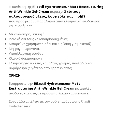
Η σύνθεση της
Rilastil Hydrotenseur Matt Restructuring
Anti-Wrinkle Gel-Cream
περιέχει
3 τύπους
υαλουρονικού οξέος, λουπεόλη και miolift,
που προσφέρουν παράλληλα αποτελεσματική ενυδάτωση
και αναδόμηση.
Με ανάλαφρη, ματ υφή.
Ιδανική για τους καλοκαιρινούς μήνες.
Μπορεί να χρησιμοποιηθεί και ως βάση για μακιγιάζ.
Μη φαγεσωρογόνα.
Υποαλλεργική σύνθεση.
Κλινικά δοκιμασμένη.
Ελεγμένη για νικέλιο, κοβάλτιο, χρώμιο, παλλάδιο και
υδράργυρο (λιγότερο από 1ppm έκαστο).
ΧΡΗΣΗ
Εφαρμόστε την
Rilastil Hydrotenseur Matt
Restructuring Anti-Wrinkle Gel-Cream
με απαλές
ανοδικές κινήσεις σε πρόσωπο, λαιμό και ντεκολτέ.
Συνδυάζεται τέλεια με τον ορό επανόρθωσης Rilastil
Hydrotenseur.