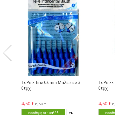
TePe x-fine 0.6mm Μπλε size 3
TePe xx
8τμχ
8τμχ
4,50 €
4,50 €
6,50 €
6
Προσθήκη στο καλάθι
Προσθή