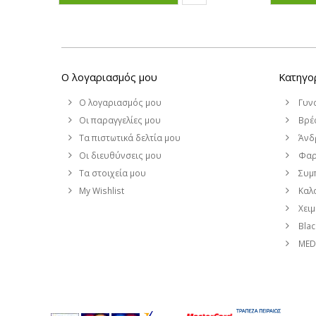
Ο λογαριασμός μου
Κατηγο
Ο λογαριασμός μου
Γυν
Οι παραγγελίες μου
Βρέφ
Τα πιστωτικά δελτία μου
Άνδ
Οι διευθύνσεις μου
Φαρ
Τα στοιχεία μου
Συμ
My Wishlist
Καλο
Χει
Blac
MEDI