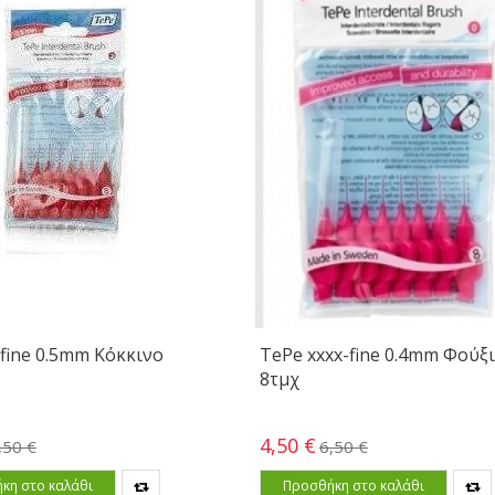
-fine 0.5mm Κόκκινο
TePe xxxx-fine 0.4mm Φούξ
8τμχ
4,50 €
,50 €
6,50 €
κη στο καλάθι
Προσθήκη στο καλάθι