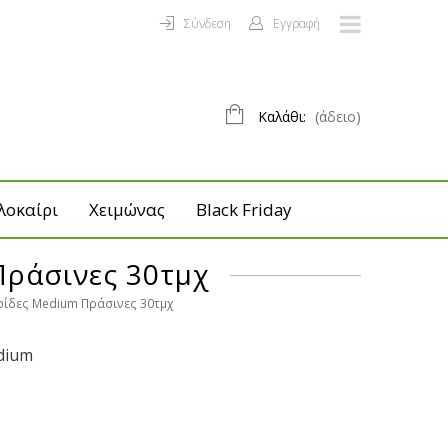
Σύνδεση
Εγγραφή
Καλάθι:
(άδειο)
λοκαίρι
Χειμώνας
Black Friday
ράσινες 30τμχ
ίδες Medium Πράσινες 30τμχ
dium