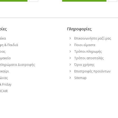
ρίες
Πληροφορίες
αίκα
Επικοινωνήστε μαζί μας
η & Παιδιά
Ποιοι είμαστε
ρας
Τρόποι πληρωμής
μακείο
Τρόποι αποστολής
πληρώματα Διατροφής
Όροι χρήσης
καίρι
Επιστροφές προϊόντων
μώνας
Sitemap
k Friday
CAIR