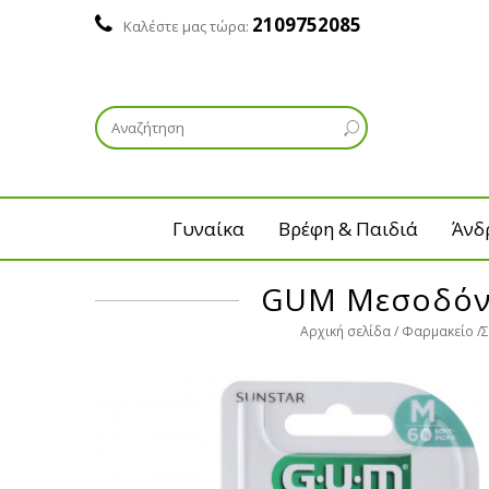
2109752085
Καλέστε μας τώρα:
Γυναίκα
Βρέφη & Παιδιά
Άνδ
GUM Μεσοδόντ
Αρχική σελίδα
Φαρμακείο
Σ