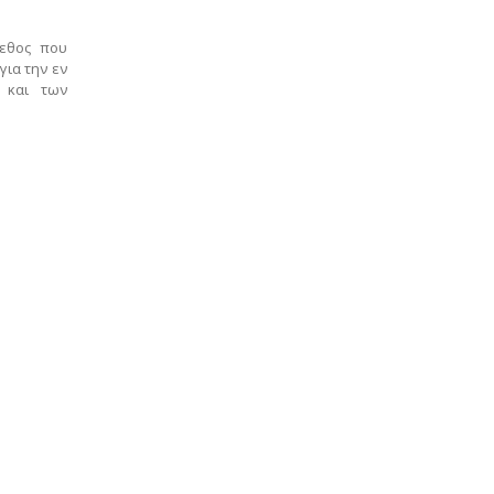
γεθος που
για την εν
 και των