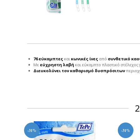
76 ε
ύκαμπτες
και
κωνικές ίνες
από
συνθετικό κα
Με
εύχρηστη λαβή
και εύκαμπτο πλαστικό στέλεχος 
Διευκολύνει τον καθαρισμό δυσπρόσιτων
περιοχώ
2
-31%
-31%