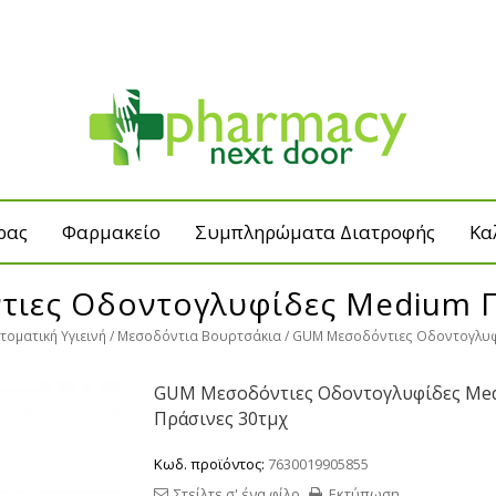
ρας
Φαρμακείο
Συμπληρώματα Διατροφής
Κα
ιες Οδοντογλυφίδες Medium Π
τοματική Υγιεινή
Μεσοδόντια Βουρτσάκια
GUM Μεσοδόντιες Οδοντογλυφ
GUM Μεσοδόντιες Οδοντογλυφίδες Me
Πράσινες 30τμχ
Κωδ. προϊόντος:
7630019905855
Στείλτε σ' ένα φίλο
Εκτύπωση