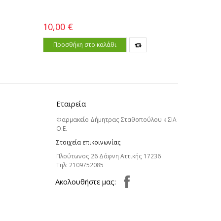
10,00 €
20,60 €
Προσθήκη στο καλάθι
Προσθ
Εταιρεία
Φαρμακείο Δήμητρας Σταθοπούλου κ ΣΙΑ
Ο.Ε.
Στοιχεία επικοινωνίας
Πλούτωνος 26 Δάφνη Αττικής 17236
Τηλ:
2109752085
Aκολουθήστε μας: