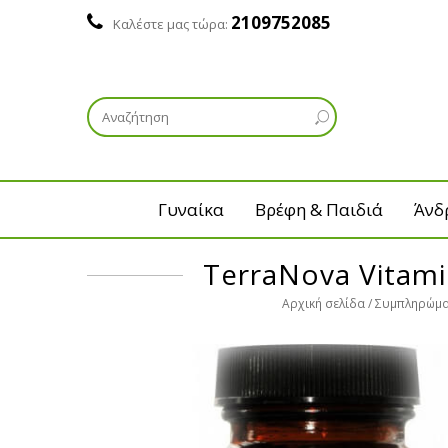
2109752085
Καλέστε μας τώρα:
Γυναίκα
Βρέφη & Παιδιά
Άνδ
TerraNova Vitami
Αρχική σελίδα
Συμπληρώμα