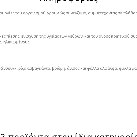
ιτουργίες του οργανισμού.
Δρουν ώς συνένζυμα, συμμετέχοντας σε πλήθο
ες πίεσης, ενίσχυση της υγείας των νεύρων, και του ανοσοποιητικού συ
α, ηλικιωμένους.
τζίνσενγκ, ρίζα ασβαγκάντα, βρώμη, άνιθος και φύλλα αλφάλφα, φύλλα μα
3 προϊόντα στην ίδια κατηγορί