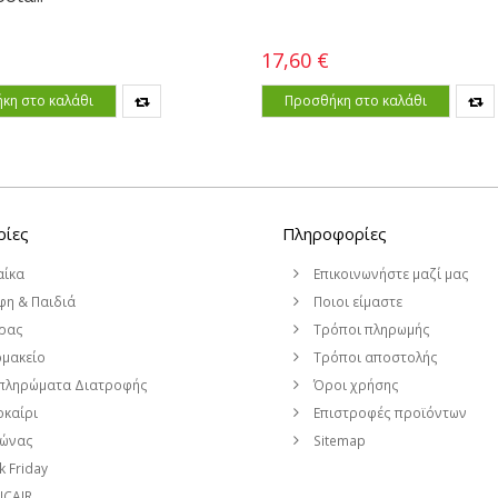
17,60 €
κη στο καλάθι
Προσθήκη στο καλάθι
ρίες
Πληροφορίες
αίκα
Επικοινωνήστε μαζί μας
η & Παιδιά
Ποιοι είμαστε
ρας
Τρόποι πληρωμής
μακείο
Τρόποι αποστολής
πληρώματα Διατροφής
Όροι χρήσης
καίρι
Επιστροφές προϊόντων
μώνας
Sitemap
k Friday
CAIR