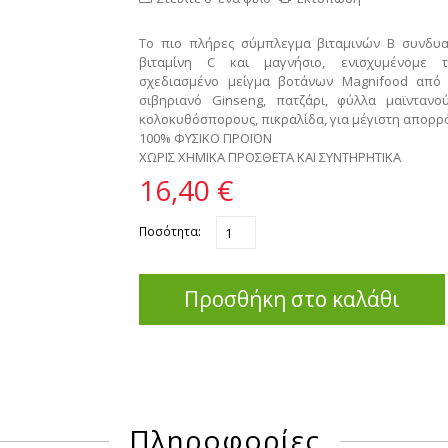
Το πιο πλήρες σύμπλεγμα βιταμινών Β συνδυ
βιταμίνη C και μαγνήσιο, ενισχυμένομε τ
σχεδιασμένο μείγμα βοτάνων Magnifood από 
σιβηριανό Ginseng, πατζάρι, φύλλα μαϊντανο
κολοκυθόσπορους, πικραλίδα, για μέγιστη απορρ
100% ΦΥΣΙΚΟ ΠΡΟΪΟΝ
ΧΩΡΙΣ ΧΗΜΙΚΑ ΠΡΟΣΘΕΤΑ ΚΑΙ ΣΥΝΤΗΡΗΤΙΚΑ
16,40 €
Ποσότητα:
Προσθήκη στο καλάθι
Πληροφορίες