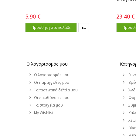
5,90 €
23,40 €
Προσθήκη στο καλάθι
Προσθή
Ο λογαριασμός μου
Κατηγο
Ο λογαριασμός μου
Γυν
Οι παραγγελίες μου
Βρέφ
Τα πιστωτικά δελτία μου
Άνδ
Οι διευθύνσεις μου
Φαρ
Τα στοιχεία μου
Συμ
My Wishlist
Καλο
Χει
Blac
MEDI