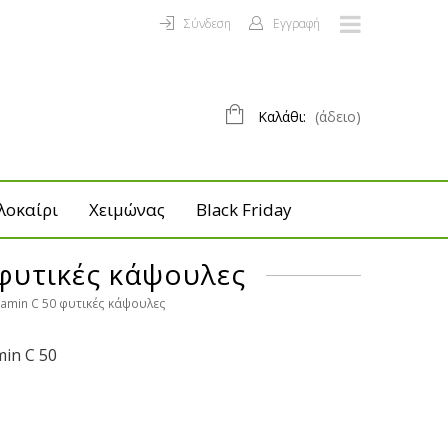
Σύνδεση
Εγγραφή
Καλάθι:
(άδειο)
λοκαίρι
Χειμώνας
Black Friday
 φυτικές κάψουλες
tamin C 50 φυτικές κάψουλες
min C 50