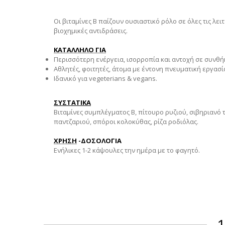
Οι βιταμίνες Β παίζουν ουσιαστικό ρόλο σε όλες τις λε
βιοχημικές αντιδράσεις.
ΚΑΤΑΛΛΗΛΟ ΓΙΑ
Περισσότερη ενέργεια, ισορροπία και αντοχή σε συνθήκ
Αθλητές, φοιτητές, άτομα με έντονη πνευματική εργασί
Ιδανικό για vegeterians & vegans.
ΣΥΣΤΑΤΙΚΑ
Βιταμίνες συμπλέγματος Β, πίτουρο ρυζιού, σιβηριανό 
παντζαριού, σπόροι κολοκύθας, ρίζα ροδιόλας.
ΧΡΗΣΗ
-ΔΟΣΟΛΟΓΙΑ
Ενήλικες 1-2 κάψουλες την ημέρα με το φαγητό.
1