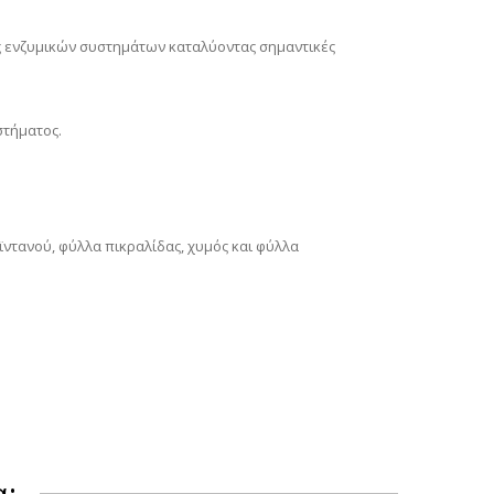
ς ενζυμικών συστημάτων καταλύοντας σημαντικές
στήματος.
ϊντανού, φύλλα πικραλίδας, χυμός και φύλλα
α: