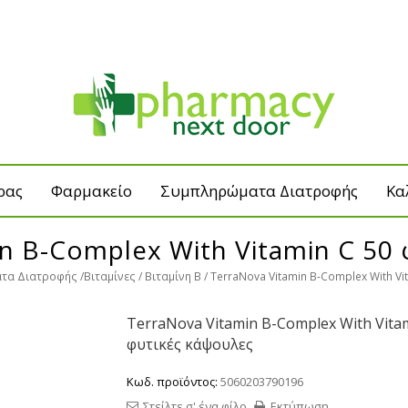
ρας
Φαρμακείο
Συμπληρώματα Διατροφής
Κα
n B-Complex With Vitamin C 50
τα Διατροφής
Βιταμίνες
Βιταμίνη Β
TerraNova Vitamin B-Complex With Vi
TerraNova Vitamin B-Complex With Vita
φυτικές κάψουλες
Κωδ. προϊόντος:
5060203790196
Στείλτε σ' ένα φίλο
Εκτύπωση