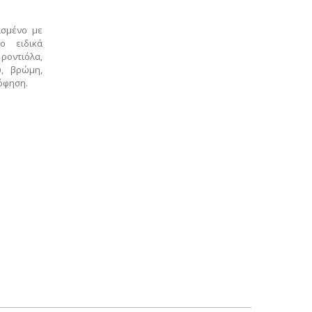
ασμένο με
ο ειδικά
ροντιόλα,
ύ, βρώμη,
όφηση.