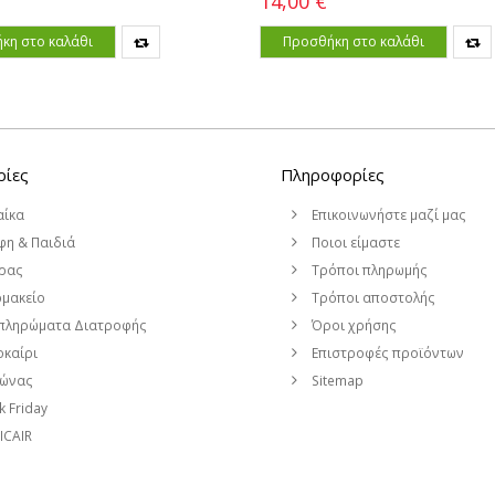
14,00 €
κη στο καλάθι
Προσθήκη στο καλάθι
ρίες
Πληροφορίες
αίκα
Επικοινωνήστε μαζί μας
η & Παιδιά
Ποιοι είμαστε
ρας
Τρόποι πληρωμής
μακείο
Τρόποι αποστολής
πληρώματα Διατροφής
Όροι χρήσης
καίρι
Επιστροφές προϊόντων
μώνας
Sitemap
k Friday
CAIR