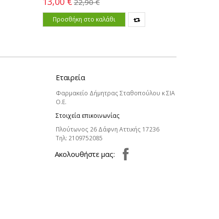
11,80 €
13,00 €
22,90 €
Προσθ
Προσθήκη στο καλάθι
Εταιρεία
Φαρμακείο Δήμητρας Σταθοπούλου κ ΣΙΑ
Ο.Ε.
Στοιχεία επικοινωνίας
Πλούτωνος 26 Δάφνη Αττικής 17236
Τηλ:
2109752085
Aκολουθήστε μας: