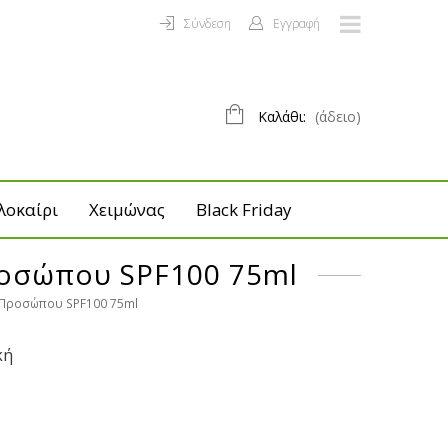
Σύνδεση
Εγγραφή
Καλάθι:
(άδειο)
λοκαίρι
Χειμώνας
Black Friday
 Προσώπου SPF100 75ml
έμα Προσώπου SPF100 75ml
κή