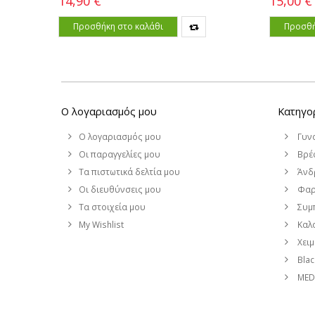
14,90 €
15,00 €
Προσθήκη στο καλάθι
Προσθή
Ο λογαριασμός μου
Κατηγο
Ο λογαριασμός μου
Γυν
Οι παραγγελίες μου
Βρέφ
Τα πιστωτικά δελτία μου
Άνδ
Οι διευθύνσεις μου
Φαρ
Τα στοιχεία μου
Συμ
My Wishlist
Καλο
Χει
Blac
MEDI