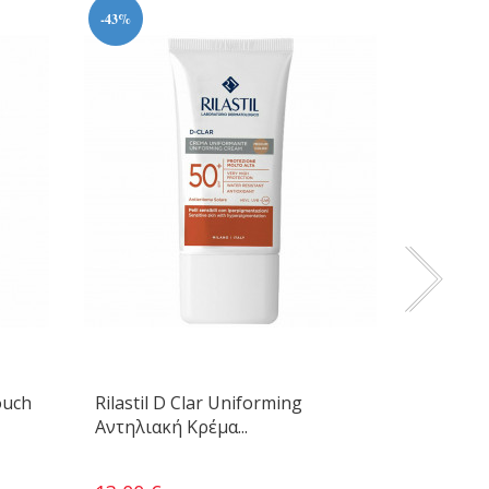
-43%
ouch
Rilastil D Clar Uniforming
Rilastil
Αντηλιακή Κρέμα...
Αντηλια