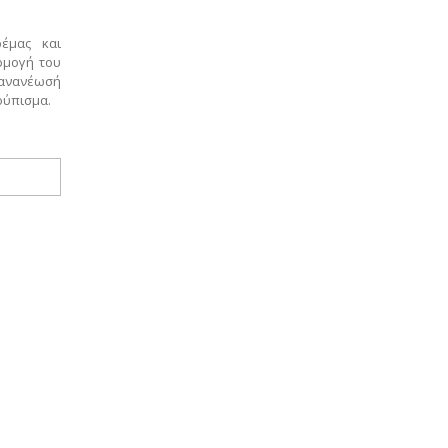
ρέμας και
ρμογή του
 ανανέωσή
ούπισμα.