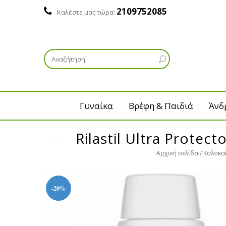
2109752085
Καλέστε μας τώρα:
Γυναίκα
Βρέφη & Παιδιά
Άνδ
Rilastil Ultra Prote
Αρχική σελίδα
Καλοκα
-20%