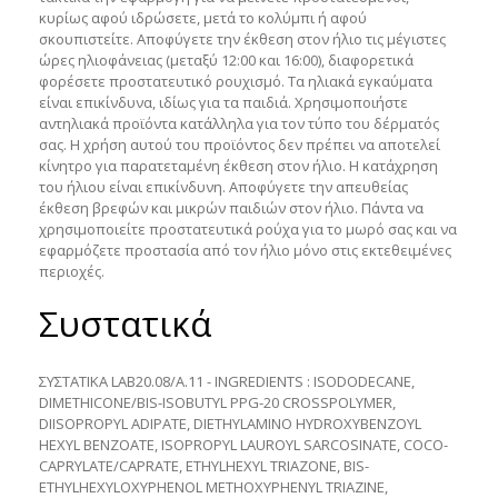
κυρίως αφού ιδρώσετε, μετά το κολύμπι ή αφού
σκουπιστείτε. Αποφύγετε την έκθεση στον ήλιο τις μέγιστες
ώρες ηλιοφάνειας (μεταξύ 12:00 και 16:00), διαφορετικά
φορέσετε προστατευτικό ρουχισμό. Τα ηλιακά εγκαύματα
είναι επικίνδυνα, ιδίως για τα παιδιά. Χρησιμοποιήστε
αντηλιακά προϊόντα κατάλληλα για τον τύπο του δέρματός
σας. Η χρήση αυτού του προϊόντος δεν πρέπει να αποτελεί
κίνητρο για παρατεταμένη έκθεση στον ήλιο. Η κατάχρηση
του ήλιου είναι επικίνδυνη. Αποφύγετε την απευθείας
έκθεση βρεφών και μικρών παιδιών στον ήλιο. Πάντα να
χρησιμοποιείτε προστατευτικά ρούχα για το μωρό σας και να
εφαρμόζετε προστασία από τον ήλιο μόνο στις εκτεθειμένες
περιοχές.
Συστατικά
ΣΥΣΤΑΤΙΚΑ LAB20.08/A.11 - INGREDIENTS : ISODODECANE,
DIMETHICONE/BIS-ISOBUTYL PPG-20 CROSSPOLYMER,
DIISOPROPYL ADIPATE, DIETHYLAMINO HYDROXYBENZOYL
HEXYL BENZOATE, ISOPROPYL LAUROYL SARCOSINATE, COCO-
CAPRYLATE/CAPRATE, ETHYLHEXYL TRIAZONE, BIS-
ETHYLHEXYLOXYPHENOL METHOXYPHENYL TRIAZINE,