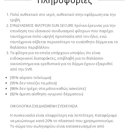
Πληροφορίες
Πολύ ανθεκτικό στο νερό, ανθεκτικό στην εφίδρωση και την
τριβή.
ΣΥΝΔΥΑΣΜΟΣ ΦΙΛΤΡΩΝ SUN SECURE Χρόνια έρευνας για την
επινόηση του ιδανικού συνδυασμού φίλτρων που παρέχει
ταυτόχρονα πολύ υψηλή προστασία από τον ήλιο, ενώ
ταυτόχρονα σέβεται περισσότερο το ευαίσθητο δέρμα και το
θαλάσσιο περιβάλλον.
Τα φίλτρα για τα οποία υπάρχουν υποψίες ότι είναι
ενδοκρινικοί διαταράκτες, επιβλαβή για το θαλάσσιο
οικοσύστημα και ερεθιστικά για το δέρμα έχουν εξαιρεθεί
από την SVR.
[95% αόρατο τελείωμα]
[95% δεν τσούζει τα μάτια]
[86% δεν τρέχει στα μάτια καθώς ασκείστε]
[82% άμεση αίσθηση «γυμνού δέρματος»]
ΟΙΚΟΛΟΓΙΚΑ ΣΧΕΔΙΑΣΜΕΝΗ ΣΥΣΚΕΥΑΣΙΑ
Η συσκευασία είναι ελαφρύτερη και λεπτότερη. Καταφέραμε
να μειώσουμε κατά 20% το πλαστικό που χρησιμοποιούμε.
Το σώμα του σωληναρίου είναι κατασκευασμένο από