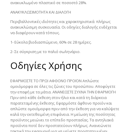
ανακυκλωμένο πλαστικό σε ποσοστό 28%.
ΑΝΑΚΥΚΛΩΣΙΜΟΤΗΤΑ ΚΑΙ ΔΙΑΛΟΓΗ
Περιβαλλοντικές ιδιότητες και χαρακτηριστικά: πλήρως
ανακυκλώσιμη συσκευασία. Οι οδηγίες διαλογής ενδέχεται
να διαφέρουν κατά τόπους.
1- Εύκολα βιοδιασπώμενο, 60% σε 28 ημέρες.
2- Σε σύγκριση με το παλιό σωληνάριο.
Οδηγίες Χρήσης
ΕΦΑΡΜΟΣΤΕ ΤΟ ΠΡΩΙ ΑΦΘΟΝΟ ΠΡΟΪΟΝ Απλώστε
ομοιόμορφα σε όλες τις ζώνες του προσώπου. Αποφύγετε
την επαφή με τα μάτια. ΑΝΑΝΕΩΣΤΕ ΣΥΧΝΑ ΤΗΝ ΕΦΑΡΜΟΓΗ
Πριν από κάθε έκθεση στον ήλιο και κατά τη διάρκεια
παρατεταμένης έκθεσης. Εφαρμόστε άφθονο προϊόν και
απλώστε ομοιόμορφα πριν από την έκθεση για να καλύψετε
καλά την εκτεθειμένη επιφάνεια. Η μείωση της ποσότητας
προϊόντος μειώνει το επίπεδο προστασίας. Τα αντηλιακά
προϊόντα ποτέ δεν προστατεύουν πλήρως. Ανανεώνετε
τακτικά την εφαρμογή για να μείνετε προστατευμένοι,