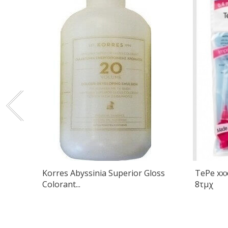
Korres Abyssinia Superior Gloss
TePe xx
Colorant...
8τμχ