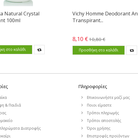
a Natural Crystal
Vichy Homme Deodorant Ant
nt 100ml
Transpirant...
8,10 €
10,80 €
κη στο καλάθι
Προσθήκη στο καλάθι
ρίες
Πληροφορίες
αίκα
Επικοινωνήστε μαζί μας
η & Παιδιά
Ποιοι είμαστε
ρας
Τρόποι πληρωμής
μακείο
Τρόποι αποστολής
πληρώματα Διατροφής
Όροι χρήσης
καίρι
Επιστροφές προϊόντων