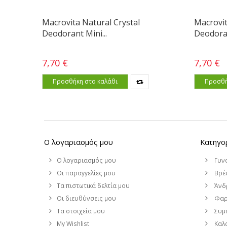
Macrovita Natural Crystal
Macrovit
Deodorant Mini...
Deodora
7,70 €
7,70 €
Προσθήκη στο καλάθι
Προσθή
Ο λογαριασμός μου
Κατηγο
Ο λογαριασμός μου
Γυν
Οι παραγγελίες μου
Βρέφ
Τα πιστωτικά δελτία μου
Άνδ
Οι διευθύνσεις μου
Φαρ
Τα στοιχεία μου
Συμ
My Wishlist
Καλο