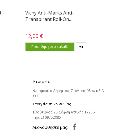
i-
Vichy Anti-Marks Anti-
Vichy D
Transpirant Roll-On...
Roll-On
12,00 €
12,00 €
Προσθήκη στο καλάθι
Προσθ
Εταιρεία
Φαρμακείο Δήμητρας Σταθοπούλου κ ΣΙΑ
Ο.Ε.
Στοιχεία επικοινωνίας
Πλούτωνος 26 Δάφνη Αττικής 17236
Τηλ:
2109752085
Aκολουθήστε μας: