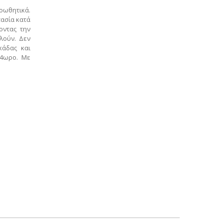
οωθητικά.
τασία κατά
οντας την
λούν. Δεν
κάδας και
24ωρο.
Με