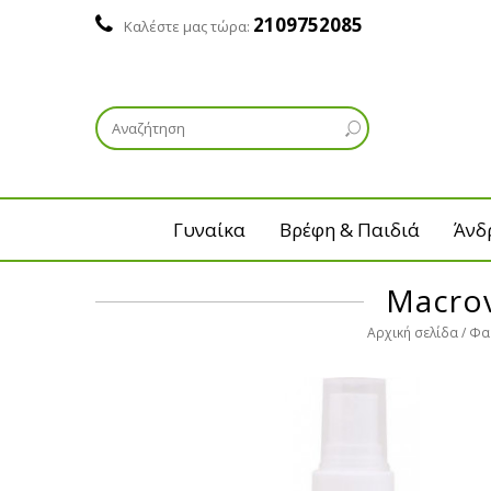
2109752085
Καλέστε μας τώρα:
Γυναίκα
Βρέφη & Παιδιά
Άνδ
Macrov
Αρχική σελίδα
Φα