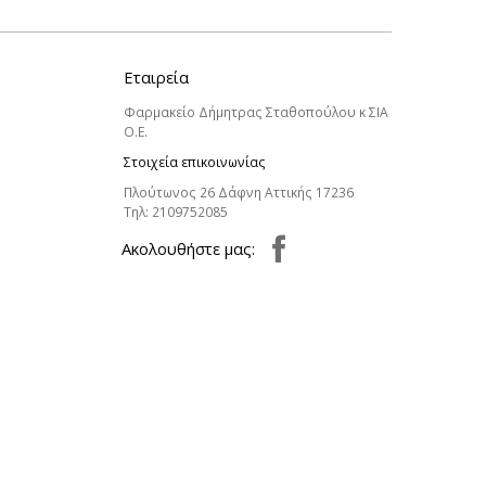
Εταιρεία
Φαρμακείο Δήμητρας Σταθοπούλου κ ΣΙΑ
Ο.Ε.
Στοιχεία επικοινωνίας
Πλούτωνος 26 Δάφνη Αττικής 17236
Τηλ:
2109752085
Aκολουθήστε μας: