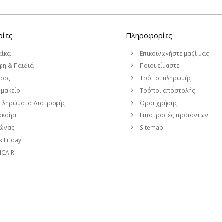
ρίες
Πληροφορίες
αίκα
Επικοινωνήστε μαζί μας
η & Παιδιά
Ποιοι είμαστε
ρας
Τρόποι πληρωμής
μακείο
Τρόποι αποστολής
πληρώματα Διατροφής
Όροι χρήσης
καίρι
Επιστροφές προϊόντων
μώνας
Sitemap
k Friday
CAIR