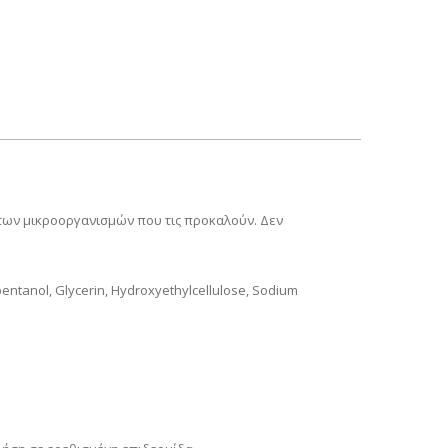
των μικροοργανισμών που τις προκαλούν. Δεν
pentanol, Glycerin, Hydroxyethylcellulose, Sodium