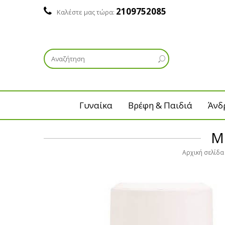
2109752085
Καλέστε μας τώρα:
Γυναίκα
Βρέφη & Παιδιά
Άνδ
M
Αρχική σελίδα