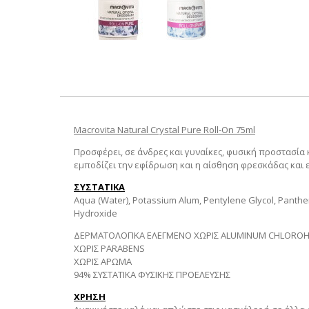
Macrovita Natural Crystal Pure Roll-On 75ml
Προσφέρει, σε άνδρες και γυναίκες, φυσική προστασί
εμποδίζει την εφίδρωση και η αίσθηση φρεσκάδας και 
ΣΥΣΤΑΤΙΚΑ
Aqua (Water), Potassium Alum, Pentylene Glycol, Panthen
Hydroxide
ΔΕΡΜΑΤΟΛΟΓΙΚΑ ΕΛΕΓΜΕΝΟ
ΧΩΡΙΣ
ALUMINUM
CHLOROH
ΧΩΡΙΣ
PARABENS
ΧΩΡΙΣ ΑΡΩΜΑ
94% ΣΥΣΤΑΤΙΚΑ ΦΥΣΙΚΗΣ ΠΡΟΕΛΕΥΣΗΣ
ΧΡΗΣΗ