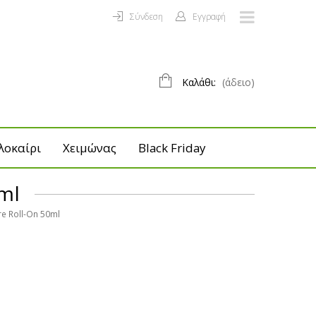
Σύνδεση
Εγγραφή
Καλάθι:
(άδειο)
λοκαίρι
Χειμώνας
Black Friday
ml
re Roll-On 50ml