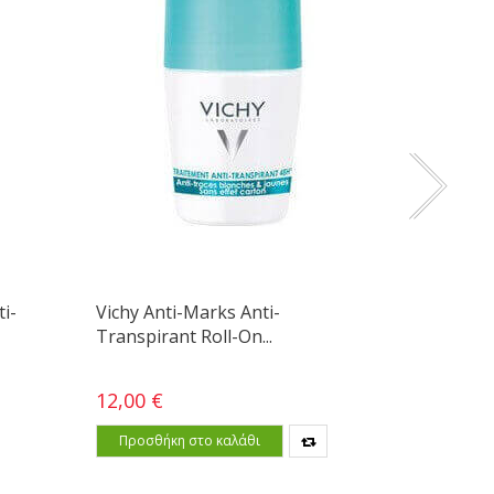
i-
Vichy Anti-Marks Anti-
Vichy D
Transpirant Roll-On...
Roll-On
12,00 €
12,00 €
Προσθήκη στο καλάθι
Προσθ