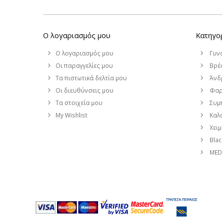
Ο λογαριασμός μου
Κατηγο
Ο λογαριασμός μου
Γυν
Οι παραγγελίες μου
Βρέφ
Τα πιστωτικά δελτία μου
Άνδ
Οι διευθύνσεις μου
Φαρ
Τα στοιχεία μου
Συμ
My Wishlist
Καλο
Χει
Blac
MEDI