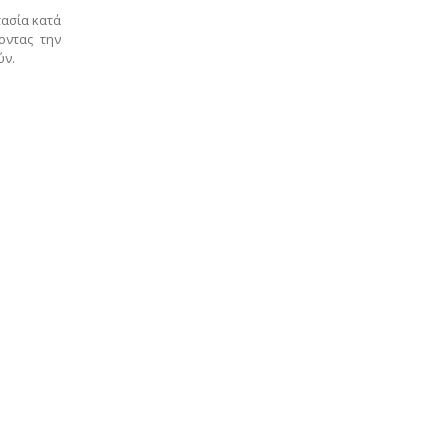
τασία κατά
οντας την
ύν.