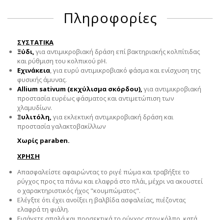
Πληροφορίες
ΣΥΣΤΑΤΙΚΑ
Ξύδι,
για αντιμικροβιακή δράση επί βακτηριακής κολπίτιδας
και ρύθμιση του κολπικού pH.
Εχινάκεια
, για ευρύ αντιμικροβιακό φάσμα και ενίσχυση της
φυσικής άμυνας.
Allium sativum (εκχύλισμα σκόρδου),
για αντιμικροβιακή
προστασία ευρέως φάσματος και αντιμετώπιση των
χλαμυδίων.
Ξυλιτόλη,
για εκλεκτική αντιμικροβιακή δράση και
προστασία γαλακτοβακίλλων
Χωρίς paraben.
ΧΡΗΣΗ
Απασφαλείστε αφαιρώντας το ριγέ πώμα και τραβήξτε το
ρύγχος προς τα πάνω και ελαφρά στο πλάι, μέχρι να ακουστεί
ο χαρακτηριστικός ήχος "κουμπώματος".
Ελέγξτε ότι έχει ανοίξει η βαλβίδα ασφαλείας, πιέζοντας
ελαφρά τη φιάλη.
Εισάγετε απαλά και προσεκτικά το ρύγχος στον κόλπο, κατά