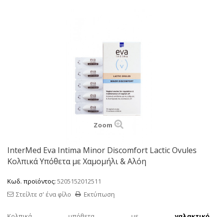
Zoom
InterMed Eva Intima Minor Discomfort Lactic Ovules
Κολπικά Υπόθετα με Χαμομήλι & Αλόη
Κωδ. προϊόντος:
5205152012511
Στείλτε σ' ένα φίλο
Εκτύπωση
Κολπικά υπόθετα με
γαλακτικό