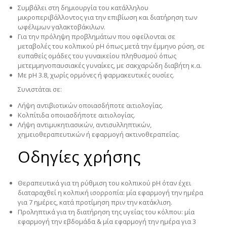
Συμβάλει στη δημιουργία του κατάλληλου
μικροπεριβάλλοντος για την επιβίωση και διατήρηση των
ωφέλιμων γαλακτοβάκιλων.
Για την πρόληψη προβλημάτων που οφείλονται σε
μεταβολές του κολπικού pH όπως μετά την έμμηνο ρύση, σε
ευπαθείς ομάδες του γυναικείου πληθυσμού όπως
μετεμμηνοπαυσιακές γυναίκες, με σακχαρώδη διαβήτη κ.α.
Με pH 3.8, χωρίς ορμόνες ή φαρμακευτικές ουσίες.
Συνιστάται σε
:
Λήψη αντιβιοτικών οποιασδήποτε αιτιολογίας.
Κολπίτιδα οποιασδήποτε αιτιολογίας.
Λήψη αντιμυκητιασικών, αντισυλληπτικών,
χημειοθεραπευτικών ή εφαρμογή ακτινοθεραπείας.
Οδηγίες χρήσης
Θεραπευτικά
για τη ρύθμιση του κολπικού pH όταν έχει
διαταραχθεί η κολπική ισορροπία: μία εφαρμογή την ημέρα
για 7 ημέρες, κατά προτίμηση πριν την κατάκλιση.
Προληπτικά
για τη διατήρηση της υγείας του κόλπου: μία
εφαρμογή την εβδομάδα & μία εφαρμογή την ημέρα για 3