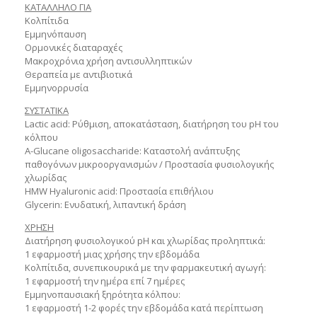
ΚΑΤΑΛΛΗΛΟ ΓΙΑ
Κολπίτιδα
Εμμηνόπαυση
Ορμονικές διαταραχές
Μακροχρόνια χρήση αντισυλληπτικών
Θεραπεία με αντιβιοτικά
Εμμηνορρυσία
ΣΥΣΤΑΤΙΚΑ
Lactic acid
: Ρύθμιση, αποκατάσταση, διατήρηση του pH του
κόλπου
Α-Glucane oligosaccharide
: Καταστολή ανάπτυξης
παθογόνων μικροοργανισμών / Προστασία φυσιολογικής
χλωρίδας
ΗMW Hyaluronic acid
: Προστασία επιθήλιου
Glycerin
: Ενυδατική, λιπαντική δράση
ΧΡΗΣΗ
Διατήρηση φυσιολογικού pH και χλωρίδας προληπτικά
:
1 εφαρμοστή μιας χρήσης την εβδομάδα
Κολπίτιδα, συνεπικουρικά με την φαρμακευτική αγωγή
:
1 εφαρμοστή την ημέρα επί 7 ημέρες
Εμμηνοπαυσιακή ξηρότητα κόλπου
:
1 εφαρμοστή 1-2 φορές την εβδομάδα κατά περίπτωση