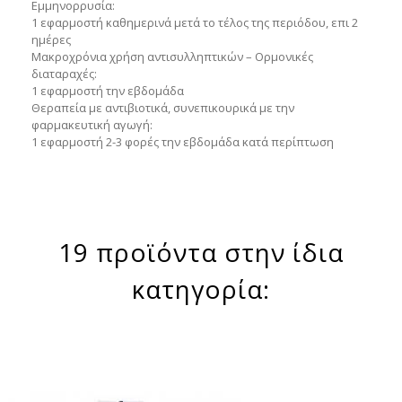
Εμμηνορρυσία
:
1 εφαρμοστή καθημερινά μετά το τέλος της περιόδου, επι 2
ημέρες
Μακροχρόνια χρήση αντισυλληπτικών – Ορμονικές
διαταραχές
:
1 εφαρμοστή την εβδομάδα
Θεραπεία με αντιβιοτικά, συνεπικουρικά με την
φαρμακευτική αγωγή
:
1 εφαρμοστή 2-3 φορές την εβδομάδα κατά περίπτωση
19 προϊόντα στην ίδια
κατηγορία: