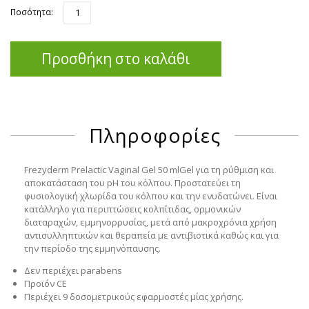
Ποσότητα:
Προσθήκη στο καλάθι
Πληροφορίες
Frezyderm Prelactic Vaginal Gel 50 ml
Gel για τη ρύθμιση και
αποκατάσταση του pH του κόλπου. Προστατεύει τη
φυσιολογική χλωρίδα του κόλπου και την ενυδατώνει. Είναι
κατάλληλο για περιπτώσεις κολπίτιδας, ορμονικών
διαταραχών, εμμηνορρυσίας, μετά από μακροχρόνια χρήση
αντισυλληπτικών και θεραπεία με αντιβιοτικά καθώς και για
την περίοδο της εμμηνόπαυσης.
Δεν περιέχει parabens
Προϊόν CE
Περιέχει 9 δοσομετρικούς εφαρμοστές μίας χρήσης.