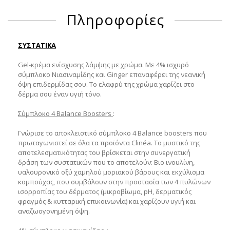
Πληροφορίες
ΣΥΣΤΑΤΙΚΑ
Gel-κρέμα ενίσχυσης λάμψης με χρώμα. Με 4% ισχυρό
σύμπλοκο Νιασιναμίδης και Ginger επαναφέρει της νεανική
όψη επιδερμίδας σου. Το ελαφρύ της χρώμα χαρίζει στο
δέρμα σου έναν υγιή τόνο.
Σύμπλοκο 4 Balance Boosters
:
Γνώρισε το αποκλειστικό σύμπλοκο 4 Balance boosters που
πρωταγωνιστεί σε όλα τα προϊόντα Clinéa. Το μυστικό της
αποτελεσματικότητας του βρίσκεται στην συνεργατική
δράση των συστατικών που το αποτελούν: Βιο ινουλίνη,
υαλουρονικό οξύ χαμηλού μοριακού βάρους και εκχύλισμα
κομπούχας, που συμβάλουν στην προστασία των 4 πυλώνων
ισορροπίας του δέρματος (μικροβίωμα, pH, δερματικός
φραγμός & κυτταρική επικοινωνία) και χαρίζουν υγιή και
αναζωογονημένη όψη.