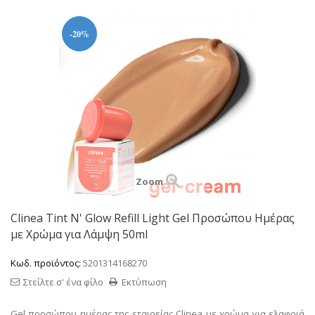
-20%
Zoom
Clinea Tint N' Glow Refill Light Gel Προσώπου Ημέρας
με Χρώμα για Λάμψη 50ml
Κωδ. προϊόντος:
5201314168270
Στείλτε σ' ένα φίλο
Εκτύπωση
Gel προσώπου ημέρας της εταιρείας Clinea με χρώμα για ελαφριά