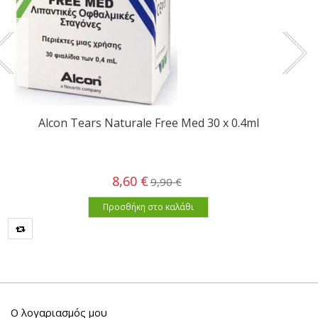
Alcon Tears Naturale Free Med 30 x 0.4ml
8,60 €
9,90 €
Προσθήκη στο καλάθι
Ο λογαριασμός μου